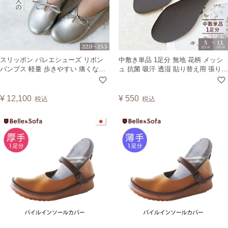
スリッポン バレエシューズ リボン
中敷き単品 1足分 無地 花柄 メッシ
パンプス 軽量 歩きやすい 痛くない
ュ 抗菌 吸汗 透湿 貼り替え用 張り替
甲高 甲低 インソール 旅行 靴 日本製
え用 交換Shoes InsoleNo.LABEL
CLARS
¥
12,100
¥
550
税込
税込