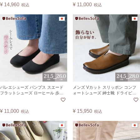
¥
14,960
¥
11,000
税込
税込
バレエシューズ パンプス スエード
メンズ Vカット スリッポン コンフ
フラットシューズ ローヒール 歩き
ォートシューズ 紳士靴 ドライビン
やすい 疲れにくい 痛くない 靴 日本
グシューズ 運転 散歩 旅行 歩きやす
製 A0646
い 疲れにくい 軽量 ヴィーガンレザ
ー 日本製 VIVIO
¥
11,000
¥
15,950
税込
税込