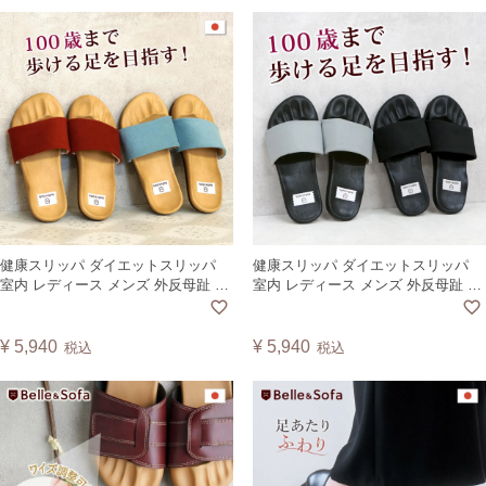
健康スリッパ ダイエットスリッパ
健康スリッパ ダイエットスリッパ
室内 レディース メンズ 外反母趾 母
室内 レディース メンズ 外反母趾 母
の日 日本製 グーパー DRFT2
の日 日本製 グーパー DRFT2 黒底
¥
5,940
¥
5,940
税込
税込