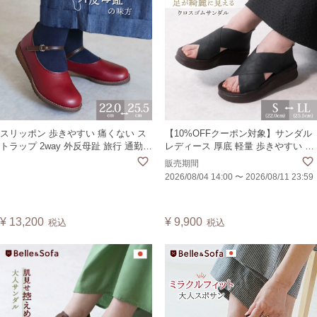
スリッポン 歩きやすい 痛くない ス
【10%OFFクーポン対象】サンダル
トラップ 2way 外反母趾 旅行 通勤
レディース 厚底 軽量 歩きやすい 疲
フラットシューズ 日本製 PLANT
れない 痛くない 外反母趾 かかとあ
販売期間
り ブーツサンダル オープントゥ 日
2026/08/04 14:00
〜
2026/08/11 23:59
本製 CROSP
¥
13,200
¥
9,900
税込
税込