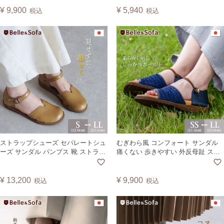
¥
9,900
¥
5,940
税込
税込
ストラップシューズ セパレートシュ
むぎわら風 コンフォート サンダル
ーズ サンダル パンプス 靴 ストラッ
痛くない 歩きやすい 外反母趾 スト
プ 歩きやすい 痛くない 夏 秋 フラッ
ロー 麦わら パナマ フラットサンダ
ト ぺたんこ レディース ヴィーガン
ル レディース 靴 大きいサイズ 日本
レザー 日本製 TENTO
製 リバー RIVER
¥
13,200
¥
9,900
税込
税込