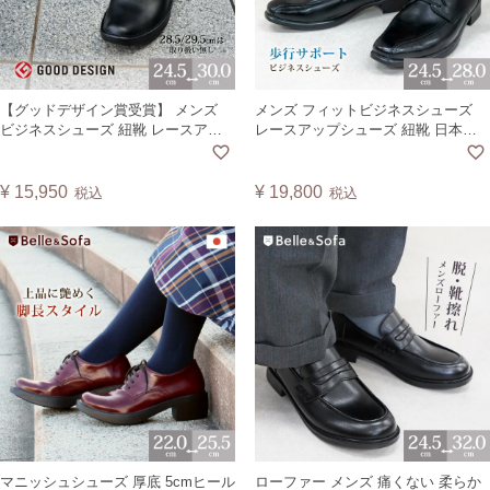
【グッドデザイン賞受賞】 メンズ
メンズ フィットビジネスシューズ
ビジネスシューズ 紐靴 レースアッ
レースアップシューズ 紐靴 日本製
プシューズ コンフォートシューズ
コンコルド CCORD
通勤 通学 入学式 紳士靴 日本製 ヴィ
ーガンレザー HAWK1【A】
¥
15,950
¥
19,800
税込
税込
マニッシュシューズ 厚底 5cmヒール
ローファー メンズ 痛くない 柔らか