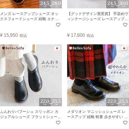
メンズ レースアップシューズ オッ
【グッドデザイン賞受賞】 手染めヴ
クスフォードシューズ 紐靴 エナメ
ィンテージシューズ レースアップシ
ル 紳士靴 日本製 ROCKS 【2407】
ューズ コンフォートシューズ カジ
ュアル 紳士靴 メンズ 日本製
HAWK2
¥
15,950
¥
17,600
税込
税込
ふんわりバブーシュ スリッポン カ
メダリオン マニッシュシューズ レ
ジュアルシューズ フラットシューズ
ースアップ 紐靴 軽量 歩きやすい 疲
靴 日本製 レディース BEANS ビー
れにくい ウイングチップ ヴィーガ
ンズ
ンレザー 日本製 A6461