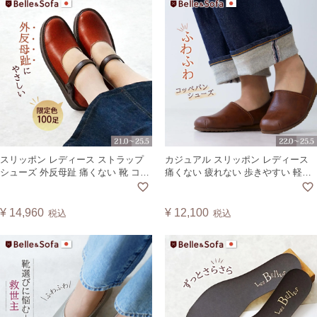
スリッポン レディース ストラップ
カジュアル スリッポン レディース
シューズ 外反母趾 痛くない 靴 コン
痛くない 疲れない 歩きやすい 軽量
フォートシューズ おしゃれ カジュ
旅行 コンフォートシューズ ヴィー
アルシューズ パンプス グッドデザ
ガンレザー 靴 日本製 COPAN
イン賞 ハンズフリー 歩きやすい 疲
¥
14,960
¥
12,100
税込
税込
れにくい 衛生 看護 通院 入院 腰痛
マグネット 磁石 日本製 カヤック
KAYAK【A】