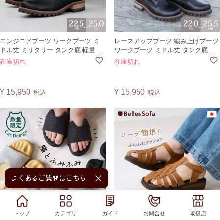
エンジニアブーツ ワークブーツ ミ
レースアップブーツ 編み上げブーツ
ドル丈 ミリタリー タンク底 軽量 レ
ワークブーツ ミドル丈 タンク底 ミ
ディース 日本製 B1847
リタリー レディース 婦人靴 日本製
在庫切れ
在庫切れ
やさしい靴工房 Belle and Sofa ベル
B1330
¥
15,950
¥
15,950
税込
税込
よくあるご質問はこちら！
トップ
トップ
カテゴリ
カテゴリ
ガイド
ガイド
お問合せ
お問合せ
取扱店
取扱店