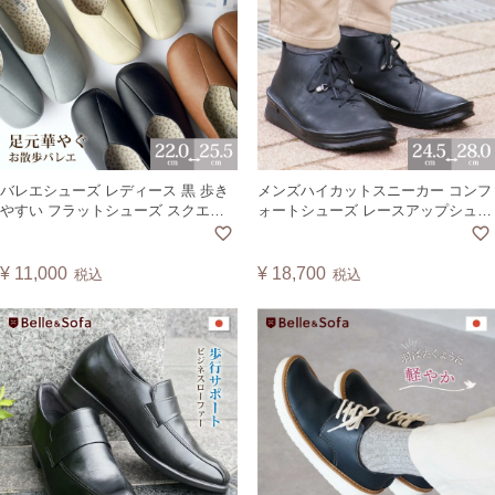
バレエシューズ レディース 黒 歩き
メンズハイカットスニーカー コンフ
やすい フラットシューズ スクエア
ォートシューズ レースアップシュー
トゥ シンプル 通勤 仕事 外反母趾に
ズ デザートブーツ 紐靴 日本製
も優しい 日本製 チューリップ
RAKET ラケット 【2407】
TULIP
¥
11,000
¥
18,700
税込
税込