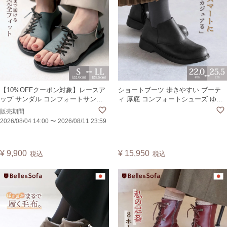
【10%OFFクーポン対象】レースア
ショートブーツ 歩きやすい ブーテ
ップ サンダル コンフォートサンダ
ィ 厚底 コンフォートシューズ ゆっ
ル フラット コンビ配色 編み上げ レ
たり 軽量 外反母趾 ゆったり 横幅 靴
販売期間
ディース 痛くない 歩きやすい フリ
日本製 ローリエ LORIE
2026/08/04 14:00
〜
2026/08/11 23:59
ーワイズ 甲幅 横幅 ゆったり 靴 日本
製 マウス MOUSE
¥
9,900
¥
15,950
税込
税込