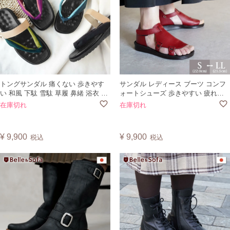
トングサンダル 痛くない 歩きやす
サンダル レディース ブーツ コンフ
い 和風 下駄 雪駄 草履 鼻緒 浴衣 着
ォートシューズ 歩きやすい 疲れな
物 大きいサイズ フラットシューズ
い 痛くない ゆったり カバードサン
在庫切れ
在庫切れ
レディース メンズ 日本製 ハナオ
ダル ヴィーガンレザー ベルクロ 靴
HANAO 黒底
日本製 QUEST
¥
9,900
¥
9,900
税込
税込