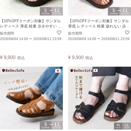
【10%OFFクーポン対象】サンダル
【10%OFFクーポン対象】サンダル
レディース 厚底 軽量 歩きやすい 疲
厚底 レディース 軽量 疲れない 歩き
れない 外反母趾 痛くない かかとあ
やすい 外反母趾 痛くない かかとあ
販売期間
販売期間
り レースアップ 編み上げ プラット
り レースアップ 編み上げ ゴム入り
2026/08/04 14:00
〜
2026/08/11 23:59
2026/08/04 14:00
〜
2026/08/11 23:59
フォーム 日本製 MOUSP
日本製 PICLP
¥
9,900
¥
9,900
税込
税込