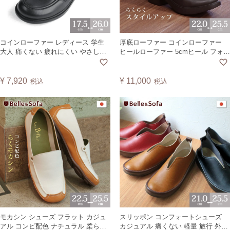
コインローファー レディース 学生
厚底ローファー コインローファー
大人 痛くない 疲れにくい やさしい
ヒールローファー 5cmヒール フォー
靴工房Belle & Sofa ベル A6407 .
マル トラッド 通勤 通学 日本製
A5307 【A】
¥
7,920
¥
11,000
税込
税込
モカシン シューズ フラット カジュ
スリッポン コンフォートシューズ
アル コンビ配色 ナチュラル 柔らか
カジュアル 痛くない 軽量 旅行 外反