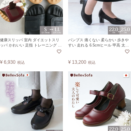
健康スリッパ 室内 ダイエットスリ
パンプス 痛くない 柔らかい 歩きや
ッパ かわいい 足指 トレーニング 美
すい 走れる 6.5cmヒール 甲高 太ヒ
脚 浮き指 浮指 高齢者 レディース メ
ール チャンキーヒール ラウンドト
ンズ オフィス 体幹 ルームシューズ
ゥ ヴィーガンレザー 日本製 MOLET
父の日 母の日 敬老の日 サンダル グ
¥
6,930
¥
13,200
税込
税込
ーパー運動 日本製 DRFT5