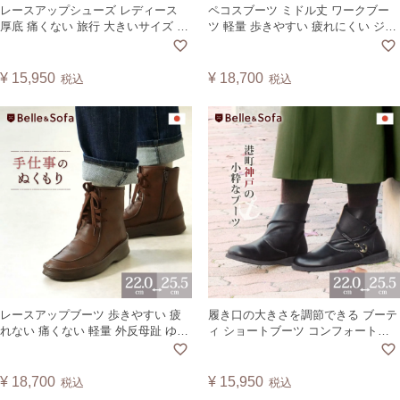
レースアップシューズ レディース
ペコスブーツ ミドル丈 ワークブー
厚底 痛くない 旅行 大きいサイズ ハ
ツ 軽量 歩きやすい 疲れにくい ジッ
イカット スニーカー ショートブー
パー コンフォート 外反母趾 ゆった
ツ 日本製 ココット COCOT
り 靴 軽量 旅行 靴 日本製 STEDY ※
甲のベルトは別売です
¥
15,950
¥
18,700
税込
税込
レースアップブーツ 歩きやすい 疲
履き口の大きさを調節できる ブーテ
れない 痛くない 軽量 外反母趾 ゆっ
ィ ショートブーツ コンフォートシ
たり 横幅 ジッパー 旅行 紐靴 靴 日
ューズ ショート丈 ナウシカ ポルト
本製 WANAB
筒幅が広い ゆったり レディース 日
本製 ポルト PORTO
¥
18,700
¥
15,950
税込
税込