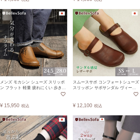
メンズ モカシン シューズ スリッポ
スムースサボ コンフォートシューズ
ン フラット 軽量 疲れにくい 歩きや
スリッポン サボサンダル ヴィーガ
すい コンフォート カジュアル ゆっ
ンレザー 歩きやすい 疲れにくい 靴
たり 外反母趾 日本製 LEAFM
散歩 旅行 日本製 A0285
¥
15,950
¥
12,100
税込
税込