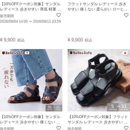
【10%OFFクーポン対象】サンダル
フラットサンダル レディース 歩き
レディース 歩きやすい 厚底 軽量 疲
やすい 痛くない 柔らかい ローヒー
れない 外反母趾 痛くない プラット
ル カジュアル バックル コンフォー
販売期間
フォーム グルカサンダル 白 黒 人気
ト マジックテープ 黒 日本製
2026/08/04 14:00
〜
2026/08/11 23:59
日本製 PAINF
CABET
¥
9,900
¥
9,900
税込
税込
【10%OFFクーポン対象】サンダル
【10%OFFクーポン対象】フラット
レディース 歩きやすい 痛くない ク
サンダル レディース 歩きやすい 痛
ロス ストラップ マジックテープ カ
くない 柔らかい マジックテープ 外
販売期間
販売期間