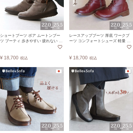
ショートブーツ ボア ムートンブー
レースアップブーツ 厚底 ワークブ
ツ ブーティ 歩きやすい 疲れない 痛
ーツ コンフォートシューズ 軽量 外
くない 軽量 冷え性 日本製 COCUN
反母趾 痛くない 編み上げ ミドル丈
8ホール レディース 靴 日本製
FORST
¥
18,700
¥
18,700
税込
税込