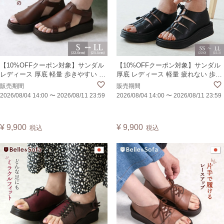
【10%OFFクーポン対象】サンダル
【10%OFFクーポン対象】サンダル
レディース 厚底 軽量 歩きやすい 疲
厚底 レディース 軽量 疲れない 歩き
れない 痛くない 外反母趾 かかとあ
やすい 外反母趾 痛くない かかとあ
販売期間
販売期間
り カバードサンダル ブーツサンダ
り スポーツサンダル 日本製 GIZAP
2026/08/04 14:00
〜
2026/08/11 23:59
2026/08/04 14:00
〜
2026/08/11 23:59
ル オープントゥ 日本製 QUESP
¥
9,900
¥
9,900
税込
税込