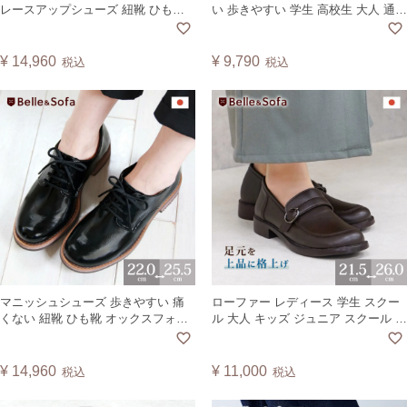
レースアップシューズ 紐靴 ひも靴
い 歩きやすい 学生 高校生 大人 通勤
オックスフォード エナメル クラシ
通学 紳士靴 冠婚葬祭 コインローフ
カル おじ靴 歩きやすい 疲れにくい
ァー ヴィーガンレザー A6408
外反母趾 日本製 BONNY
¥
14,960
¥
9,790
税込
税込
マニッシュシューズ 歩きやすい 痛
ローファー レディース 学生 スクー
くない 紐靴 ひも靴 オックスフォー
ル 大人 キッズ ジュニア スクール ベ
ド エナメル 艶 クラシカル フラット
ルト 履きやすい 通学 通勤 入学 卒業
おじ靴 おじガール 日本製 A3301
卒園 卒入 軽量 外反母趾 やさしい靴
工房 Belle ベルNo.A0663
¥
14,960
¥
11,000
税込
税込