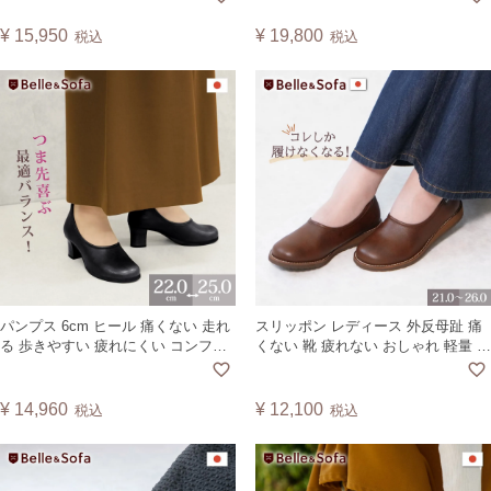
ザック ISAAC
コルド HCORD
¥
15,950
¥
19,800
税込
税込
パンプス 6cm ヒール 痛くない 走れ
スリッポン レディース 外反母趾 痛
る 歩きやすい 疲れにくい コンフォ
くない 靴 疲れない おしゃれ 軽量 大
ートインソール 通勤 通学 リクルー
きいサイズ 小さいサイズ コンフォ
ト 就職活動 冠婚葬祭 入学式 卒業式
ートシューズ カジュアル パンプス
ゆったり 外反母趾 黒 日本製
バレエシューズ シンプル フラット
¥
14,960
¥
12,100
税込
税込
GPUMP【A】
黒 日本製 ガーデン GARDN【A】