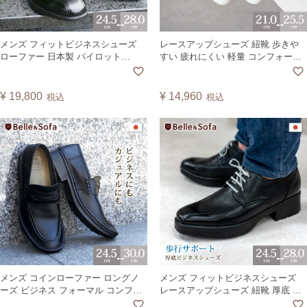
メンズ フィットビジネスシューズ
レースアップシューズ 紐靴 歩きや
ローファー 日本製 パイロット
すい 疲れにくい 軽量 コンフォート
PILOT
シューズ スニーカー 白底 ヴィーガ
ンレザー 日本製 リトルウイング
LWING【A】
¥
19,800
¥
14,960
税込
税込
メンズ コインローファー ロングノ
メンズ フィットビジネスシューズ
ーズ ビジネス フォーマル コンフォ
レースアップシューズ 紐靴 厚底 足
ート 旅行 学生靴 紳士靴 日本製 アイ
長 シークレット ヒール 日本製 ハイ