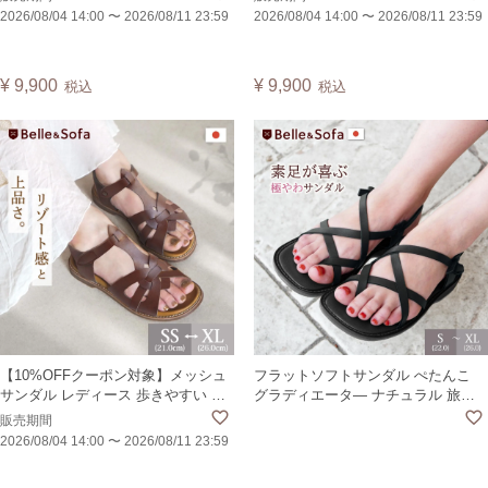
ジュアル 黒 夏 ぺたんこ コンフォー
反母趾でも安心 大きいサイズ ロー
2026/08/04 14:00
〜
2026/08/11 23:59
2026/08/04 14:00
〜
2026/08/11 23:59
ト ヴィーガンレザー 日本製 ELLYS
ヒール カジュアル コンフォート 黒
【PNV】
日本製 DAIYA
¥
9,900
¥
9,900
税込
税込
【10%OFFクーポン対象】メッシュ
フラットソフトサンダル ぺたんこ
サンダル レディース 歩きやすい 痛
グラディエータ― ナチュラル 旅行
くない フラット ローヒール カジュ
軽量 持ち運び レディース 婦人靴 日
販売期間
アル エスニック アジアン グラディ
本製 S4444
2026/08/04 14:00
〜
2026/08/11 23:59
エーター 旅行 大きいサイズ 日本製
パレス PALAS