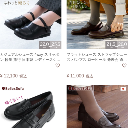
カジュアルシューズ 4way スリッポ
フラットシューズ ストラップシュー
ン 軽量 旅行 日本製 レディースシュ
ズ パンプス ローヒール 発表会 通勤
ーズ 靴 エール AIILE【A】
通学 入学式 冠婚葬祭 婦人靴 レディ
ース 日本製Casual Strap
ShoesNo.A6594
¥
12,100
¥
11,000
税込
税込