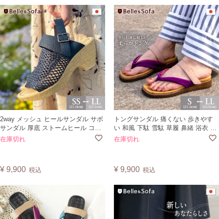
2way メッシュ ヒールサンダル サボ
トングサンダル 痛くない 歩きやす
サンダル 厚底 ストームヒール コル
い 和風 下駄 雪駄 草履 鼻緒 浴衣 着
ク柄 ナチュラル ストラップ 走れる
物 大きいサイズ フラットシューズ
在庫切れ
在庫切れ
痛くない 外反母趾 軽量 大きいサイ
レディース メンズ 日本製 ハナオ
ズ レディース 靴 日本製 S0560 ベル
HANAO
¥
9,900
¥
9,900
税込
税込