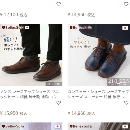
い 歩きやすい 疲れにくい 靴 通勤 通
母趾 ゆったり レディース 婦人靴 日
学 軽量 黒 A0540 ベル
本製 ヴィーガンレザー YURIA【A】
¥
12,100
¥
14,960
税込
税込
メンズ レースアップシューズ ウエ
コンフォートシューズ レースアップ
ッジヒール 紐靴 紳士靴 通勤 コンフ
シューズ スニーカー 紐靴 旅行 レデ
ォートシューズ スニーカー 歩きや
ィース ヴィーガンレザー 日本製 テ
すい 疲れにくい 日本製 特許取得製
ニス TENIS【A】
法 ヴィーガンレザー WWING【A】
¥
15,950
¥
14,960
税込
税込