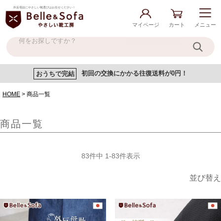
外反母趾にやさしい靴選びはお任せください！
マイページ
カート
メニュー
おうちで完結
初回の交換にかかる往復送料が0円！
HOME
商品一覧
商品一覧
83
件中
1
-
83
件表示
並び替え