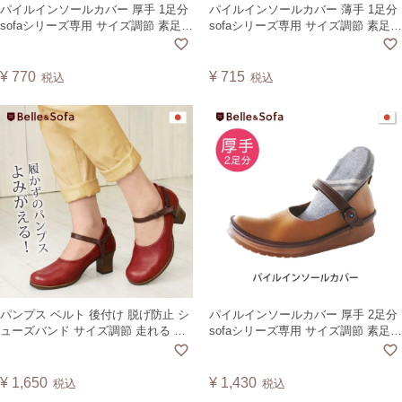
パイルインソールカバー 厚手 1足分
パイルインソールカバー 薄手 1足分
sofaシリーズ専用 サイズ調節 素足で
sofaシリーズ専用 サイズ調節 素足で
履ける 底冷え防止 蒸れ防止Sofa
履ける 底冷え防止 蒸れ防止Sofa
Insole Pile Cover 1pair INC1J 日本製
Insole Pile Cover 1pair INC1C 中国
【CSF】
製【CSF】
¥
770
¥
715
税込
税込
パンプス ベルト 後付け 脱げ防止 シ
パイルインソールカバー 厚手 2足分
ューズバンド サイズ調節 走れる 歩
sofaシリーズ専用 サイズ調節 素足で
きやすい 痛くない 就活 リクルート
履ける 底冷え防止 蒸れ防止Sofa
結婚式 通勤 通学 社交ダンス 日本製
Insole Pile Cover 2pairs INC2J 日本
PBELT
製【CSF】
¥
1,650
¥
1,430
税込
税込