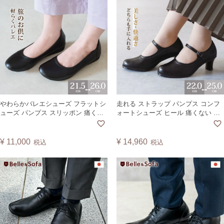
やわらかバレエシューズ フラットシ
走れる ストラップ パンプス コンフ
ューズ パンプス スリッポン 痛くな
ォートシューズ ヒール 痛くない 外
い 歩きやすい 外反母趾 婦人靴 日本
反母趾 通勤 通学 リクルート 冠婚葬
製 PETAL
祭 入学式 卒業式 ゆったり 日本製
OL578【CSF】
¥
11,000
¥
14,960
税込
税込