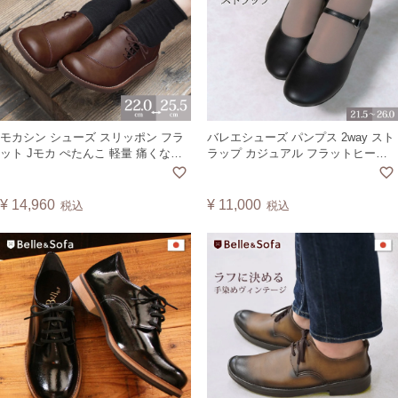
モカシン シューズ スリッポン フラ
バレエシューズ パンプス 2way スト
ット Jモカ ぺたんこ 軽量 痛くない
ラップ カジュアル フラットヒール
疲れにくい 歩きやすい コンフォー
シンプル 軽量 歩きやすい 痛くない
トシューズ ヴィーガンレザー ゆっ
柔らかい レディース ヴィーガンレ
たり 外反母趾 日本製 リーフ LEAFL
ザー 日本製 A0641
¥
14,960
¥
11,000
税込
税込