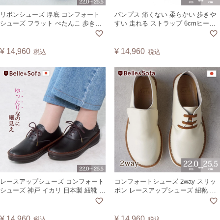
リボンシューズ 厚底 コンフォート
パンプス 痛くない 柔らかい 歩きや
シューズ フラット ぺたんこ 歩きや
すい 走れる ストラップ 6cmヒール
すい 疲れにくい 軽量 靴 日本製 アマ
甲高 太ヒール チャンキーヒール ラ
ンド AMAND
ウンドトゥ ヴィーガンレザー 日本
製 A5594
¥
14,960
¥
14,960
税込
税込
レースアップシューズ コンフォート
コンフォートシューズ 2way スリッ
シューズ 神戸 イカリ 日本製 紐靴 旅
ポン レースアップシューズ 紐靴 ス
行 軽量 レディース バルカ BARCA
ニーカー ローヒール フラット レデ
ィース 婦人靴 日本製
ROCCO【TCSF】 【2407】
¥
14,960
¥
14,960
税込
税込