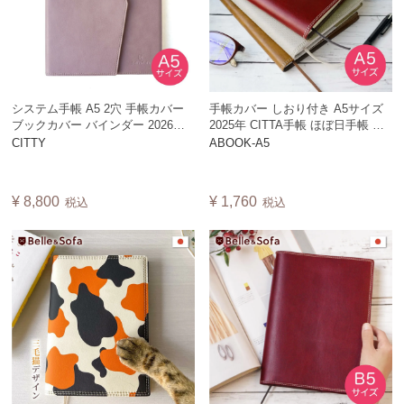
システム手帳 A5 2穴 手帳カバー
手帳カバー しおり付き A5サイズ
ブックカバー バインダー 2026年
2025年 CITTA手帳 ほぼ日手帳 が
リング ビジネス 男性 女性 シンプ
お好きな方にお勧め ヴィーガンレ
CITTY
ABOOK-A5
ル おしゃれ 革 ほぼ日手帳 チッタ
ザー 日本製 ABOOK-A5【CSF】
手帳 CITTA手帳 ギフト 日本製
CITTY【A】
¥
8,800
¥
1,760
税込
税込