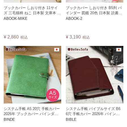
ブックカバー しおり付き 11サイ
ブックカバー しおり付き B5判 バ
ズ 三毛猫柄 ねこ 日本製 文庫本 四
インダー 図鑑 20色 日本製 読書
六判 新書判 ハードカバー B6判
ダブルステッチ ABOOK【CSF】
ABOOK-MIKE
ABOOK-2
A5判 母子手帳 御朱印帳 読書 ダブ
ルステッチ ABOOK-MIKE
¥
2,860
¥
3,190
税込
税込
システム手帳 A5 20穴 手帳カバー
システム手帳 バイブルサイズ B6
2026年 ブックカバー バインダー
6穴 手帳カバー 2026年 バインダ
日記帳 スケジュール帳 ノート リ
ー スケジュール帳 ミニ 手帳 三つ
BINDE
BIBLE
ング式ファイル 男性 女性 シンプ
折り ダブルリング 男性 女性 シン