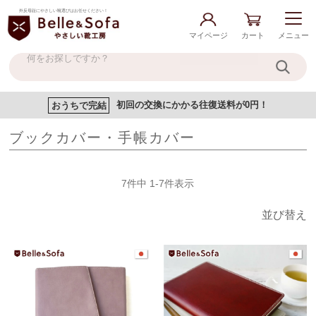
外反母趾にやさしい靴選びはお任せください！
マイページ
カート
メニュー
おうちで完結
初回の交換にかかる往復送料が0円！
ブックカバー・手帳カバー
7
件中
1
-
7
件表示
並び替え