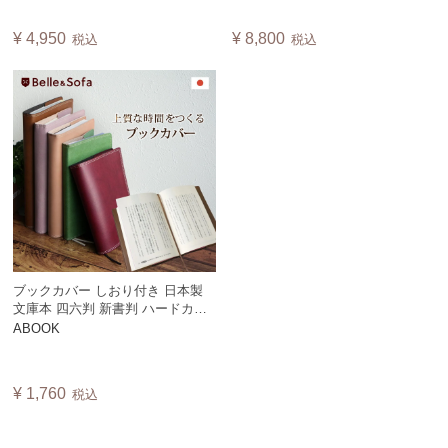
ル おしゃれ 黒 ビジネス 日本製
プル おしゃれ ビジネスギフト 新
BINDE
年 日本製 BIBLE【A】
¥
4,950
¥
8,800
税込
税込
ブックカバー しおり付き 日本製
文庫本 四六判 新書判 ハードカバ
ー B6判 A5判 母子手帳 読書 手帳
ABOOK
ギフト 贈り物 上質 ダブルステッ
チ レザー調 ABOOK
¥
1,760
税込