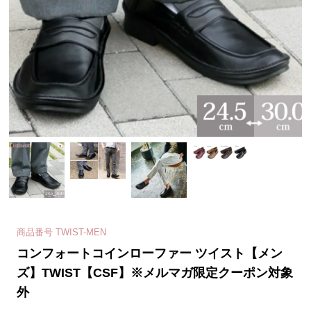
商品番号
TWIST-MEN
コンフォートコインローファー ツイスト【メン
ズ】TWIST【CSF】※メルマガ限定クーポン対象
外