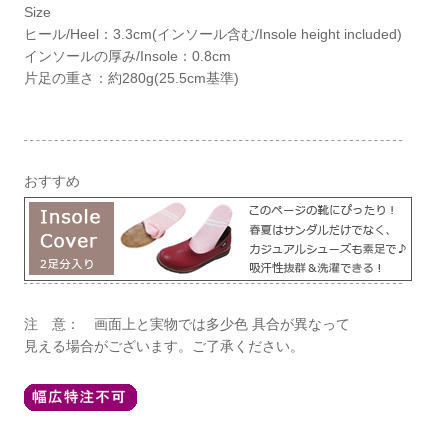
Size
ヒール/Heel：3.3cm(インソール含む/Insole height included)
インソールの厚み/Insole：0.8cm
片足の重さ：約280g(25.5cm基準)
おすすめ
注 意： 画面上と実物では多少色 具合が異なって
見える場合がございます。ご了承ください。