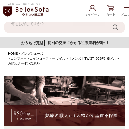
外反母趾にやさしい靴選びはお任せください！
マイページ
カート
メニ
おうちで完結
初回の交換にかかる往復送料が0円！
HOME
メンズシューズ
コンフォートコインローファー ツイスト【メンズ】TWIST【CSF】※メルマ
ガ限定クーポン対象外