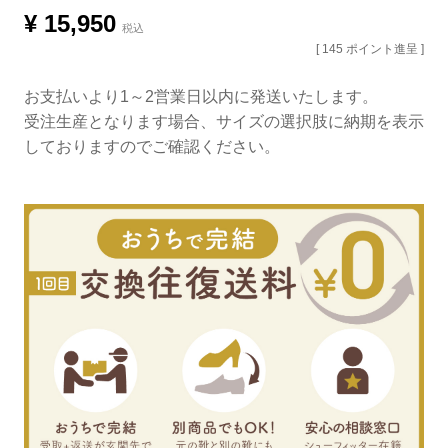
¥
15,950
税込
[
145
ポイント進呈 ]
お支払いより1～2営業日以内に発送いたします。
受注生産となります場合、サイズの選択肢に納期を表示
しておりますのでご確認ください。