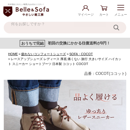
外反母趾にやさしい靴選びはお任せください！
マイページ
カート
メニュー
おうちで完結
初回の交換にかかる往復送料が0円！
HOME
疲れないコンフォートシューズ
SOFA・COCOT
レースアップシューズ レディース 厚底 痛くない 旅行 大きいサイズ ハイカッ
ト スニーカー ショートブーツ 日本製 ココット COCOT
品番：COCOT(ココット)