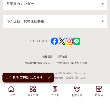
営業日カレンダー
小売店様・代理店様募集
FOLLOW US
会社概要
採用情報
個人情報の取扱について
特定商取引法に基づく表示
Copyright© Belle & Sofa All Rights Reserved.
よくあるご質問はこちら！
掲載記事・写真・図表などの無断複製・転載等を禁じます。
トップ
トップ
カテゴリ
カテゴリ
ガイド
ガイド
お問合せ
お問合せ
取扱店
取扱店