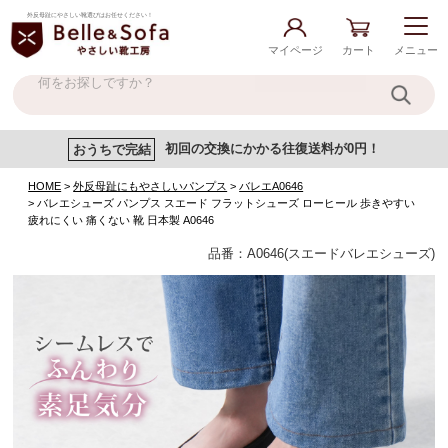
外反母趾にやさしい靴選びはお任せください！
マイページ
カート
メニュー
おうちで完結
初回の交換にかかる往復送料が0円！
HOME
外反母趾にもやさしいパンプス
バレエA0646
バレエシューズ パンプス スエード フラットシューズ ローヒール 歩きやすい
疲れにくい 痛くない 靴 日本製 A0646
品番：A0646(スエードバレエシューズ)