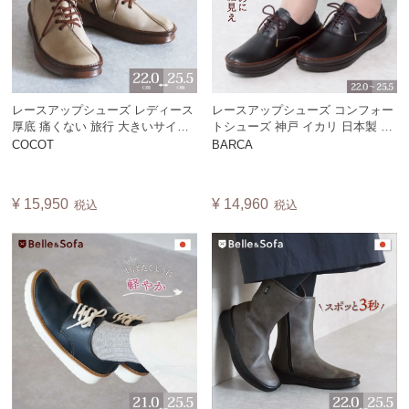
レースアップシューズ レディース
レースアップシューズ コンフォー
厚底 痛くない 旅行 大きいサイズ
トシューズ 神戸 イカリ 日本製 紐
ハイカット スニーカー ショート
靴 旅行 軽量 レディース バルカ
COCOT
BARCA
ブーツ 日本製 ココット COCOT
BARCA
¥
15,950
¥
14,960
税込
税込