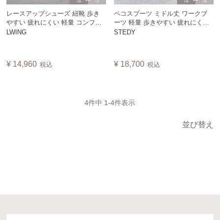
レースアップシューズ 紐靴 歩き
ペコスブーツ ミドル丈 ワークブ
やすい 疲れにくい 軽量 コンフォ
ーツ 軽量 歩きやすい 疲れにくい
ートシューズ スニーカー 白底 ヴ
ジッパー コンフォート 外反母趾
LWING
STEDY
ィーガンレザー 日本製 リトルウ
ゆったり 靴 軽量 旅行 靴 日本製
イング LWING【A】
STEDY ※甲のベルトは別売です
¥
14,960
¥
18,700
税込
税込
4
件中
1
-
4
件表示
並び替え