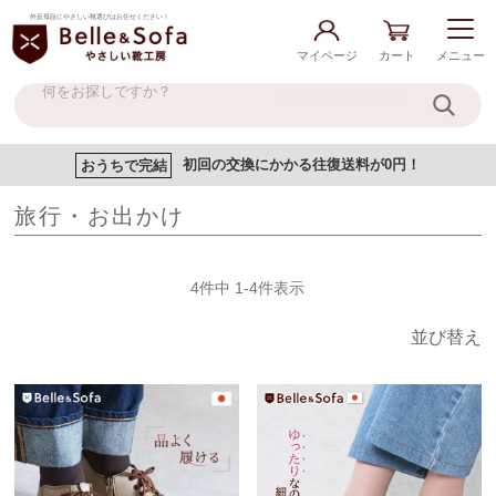
外反母趾にやさしい靴選びはお任せください！
マイページ
カート
メニュー
おうちで完結
初回の交換にかかる往復送料が0円！
旅行・お出かけ
4
件中
1
-
4
件表示
並び替え