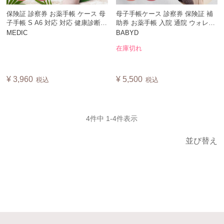
保険証 診察券 お薬手帳 ケース 母
母子手帳ケース 診察券 保険証 補
子手帳 S A6 対応 対応 健康診断
助券 お薬手帳 入院 通院 ウォレッ
定期健診 通院 ウォレット 入院 病
ト 小銭入れ A4サイズ 問診表 片手
MEDIC
BABYD
院 敬老の日 父の日 母の日 出産祝
大容量 双子 兄弟 2人分 帯祝い 日
在庫切れ
い 2人分 名入れ ネーム入れ
本製 BABYD
No.MEDIC
¥
3,960
¥
5,500
税込
税込
4
件中
1
-
4
件表示
並び替え