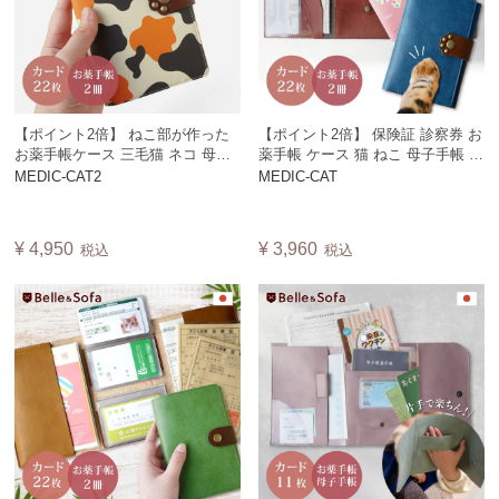
【ポイント2倍】 ねこ部が作った
【ポイント2倍】 保険証 診察券 お
お薬手帳ケース 三毛猫 ネコ 母子
薬手帳 ケース 猫 ねこ 母子手帳 健
手帳 病院 通院 診察券 ケース 日本
康診断 定期健診 通院 ウォレット
MEDIC-CAT2
MEDIC-CAT
製 バレンタイン ホワイトデー 母
入院 病院 動物 ペット 敬老の日 父
の日 父の日 猫の日 MEDIC-CAT
の日 母の日 出産祝い 2人分 名入
れ ネーム入れ 猫のヒゲ 日本製
¥
4,950
¥
3,960
税込
税込
MEDIC-CAT