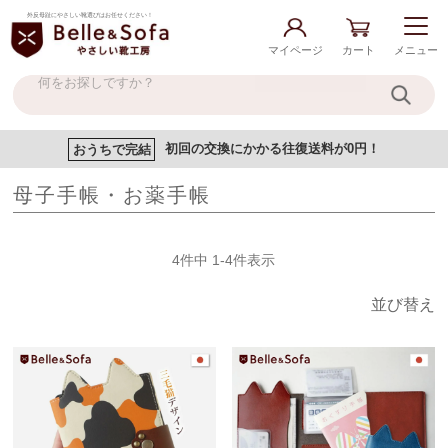
外反母趾にやさしい靴選びはお任せください！
マイページ
カート
メニュー
おうちで完結
初回の交換にかかる往復送料が0円！
母子手帳・お薬手帳
4
件中
1
-
4
件表示
並び替え