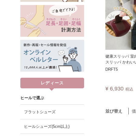
健康スリッパ 室
スリッパ かわい
ニング 美脚 浮き
DRFT5
レディース メン
幹 ルームシュー
レディース
日 敬老の日 サ
¥
6,930
税込
運動 日本製 D
ヒールで選ぶ
並び替え
フラットシューズ
ヒールシューズ(5cm以上)