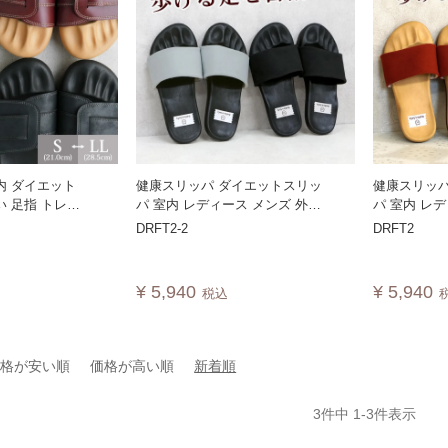
内 ダイエット
健康スリッパ ダイエットスリッ
健康スリッパ
い 足指 トレー
パ 室内 レディース メンズ 外反
パ 室内 レ
指 浮指 高齢者
母趾 母の日 日本製 グーパー
母趾 母の日
DRFT2-2
DRFT2
ズ オフィス 体
DRFT2 黒底
DRFT2
ズ 父の日 母の
ンダル グーパー
¥
5,940
¥
5,940
税込
RFT5
価格が安い順
価格が高い順
新着順
3
件中
1
-
3
件表示