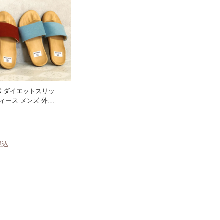
 ダイエットスリッ
ディース メンズ 外反
 日本製 グーパー
税込