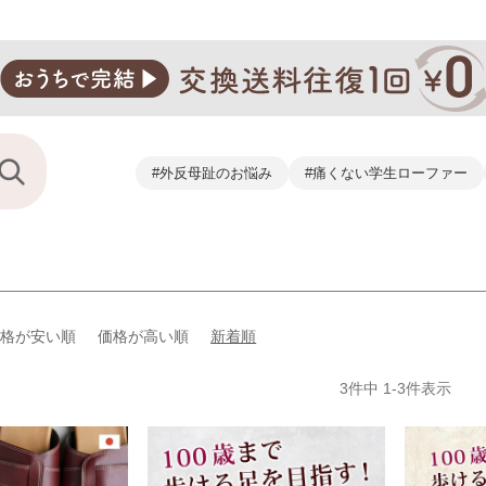
#外反母趾のお悩み
#痛くない学生ローファー
価格が安い順
価格が高い順
新着順
3
件中
1
-
3
件表示