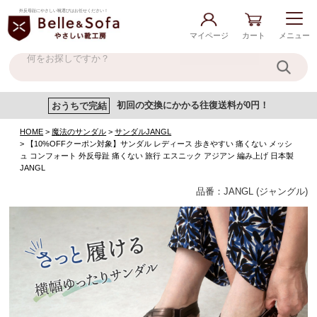
外反母趾にやさしい靴選びはお任せください！
マイページ
カート
メニュー
おうちで完結
初回の交換にかかる往復送料が0円！
HOME
魔法のサンダル
サンダルJANGL
【10%OFFクーポン対象】サンダル レディース 歩きやすい 痛くない メッシ
ュ コンフォート 外反母趾 痛くない 旅行 エスニック アジアン 編み上げ 日本製
JANGL
品番：JANGL (ジャングル)