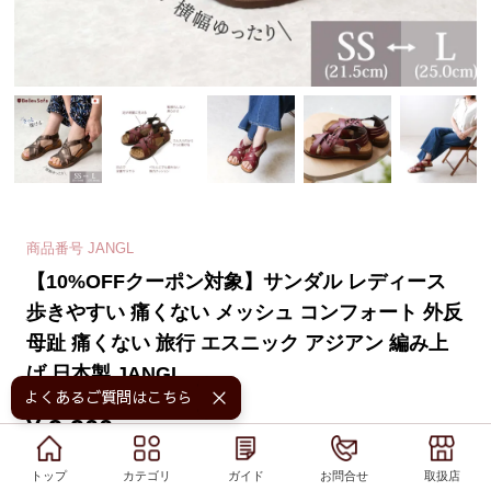
商品番号
JANGL
【10%OFFクーポン対象】サンダル レディース
歩きやすい 痛くない メッシュ コンフォート 外反
母趾 痛くない 旅行 エスニック アジアン 編み上
げ 日本製 JANGL
よくあるご質問はこちら！
¥
9,900
税込
[
90
ポイント進呈 ]
トップ
トップ
カテゴリ
カテゴリ
ガイド
ガイド
お問合せ
お問合せ
取扱店
取扱店