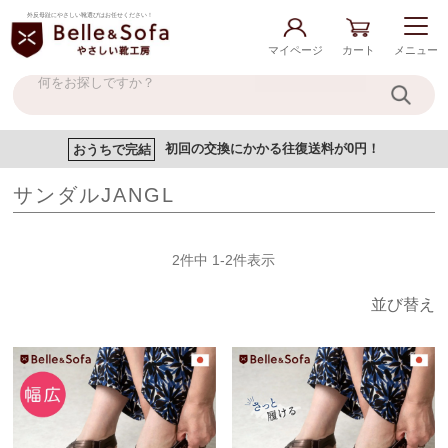
外反母趾にやさしい靴選びはお任せください！
マイページ
カート
メニュー
おうちで完結
初回の交換にかかる往復送料が0円！
サンダルJANGL
2
件中
1
-
2
件表示
並び替え