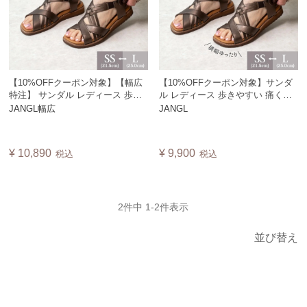
【10%OFFクーポン対象】【幅広
【10%OFFクーポン対象】サンダ
特注】 サンダル レディース 歩き
ル レディース 歩きやすい 痛くな
やすい 痛くない メッシュ コンフ
い メッシュ コンフォート 外反母
JANGL幅広
JANGL
ォート 外反母趾 痛くない 旅行 エ
趾 痛くない 旅行 エスニック アジ
スニック アジアン 編み上げ 日本
アン 編み上げ 日本製 JANGL
製 JANGL
¥
10,890
¥
9,900
税込
税込
2
件中
1
-
2
件表示
並び替え