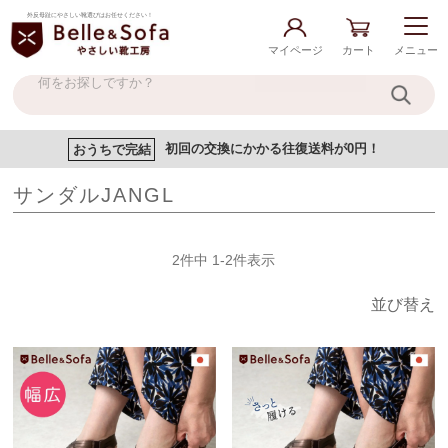
外反母趾にやさしい靴選びはお任せください！
マイページ
カート
メニュー
おうちで完結
初回の交換にかかる往復送料が0円！
サンダルJANGL
2
件中
1
-
2
件表示
並び替え