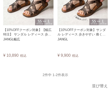
【10%OFFクーポン対象】【幅広
【10%OFFクーポン対象】サンダ
特注】 サンダル レディース 歩き
ル レディース 歩きやすい 痛くな
やすい 痛くない メッシュ コンフ
い メッシュ コンフォート 外反母
JANGL幅広
JANGL
ォート 外反母趾 痛くない 旅行 エ
趾 痛くない 旅行 エスニック アジ
スニック アジアン 編み上げ 日本
アン 編み上げ 日本製 JANGL
製 JANGL
¥
10,890
¥
9,900
税込
税込
2
件中
1
-
2
件表示
並び替え