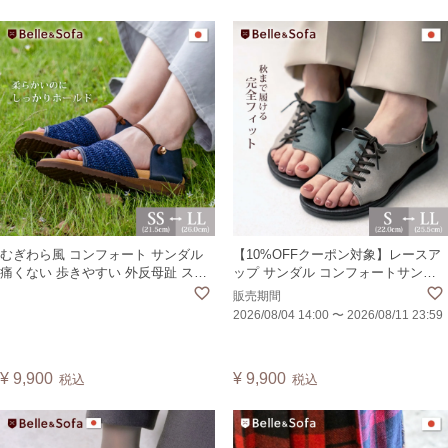
むぎわら風 コンフォート サンダル
【10%OFFクーポン対象】レースア
痛くない 歩きやすい 外反母趾 スト
ップ サンダル コンフォートサンダ
ロー 麦わら パナマ フラットサンダ
ル フラット コンビ配色 編み上げ レ
販売期間
ル レディース 靴 大きいサイズ 日本
ディース 痛くない 歩きやすい フリ
2026/08/04 14:00
〜
2026/08/11 23:59
製 リバー RIVER
ーワイズ 甲幅 横幅 ゆったり 靴 日本
製 マウス MOUSE
¥
9,900
¥
9,900
税込
税込