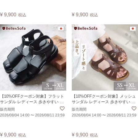
【PNV】
¥
9,900
¥
9,900
税込
税込
【10%OFFクーポン対象】フラット
【10%OFFクーポン対象】メッシュ
サンダル レディース 歩きやすい 痛
サンダル レディース 歩きやすい 痛
くない 柔らかい マジックテープ 外
くない フラット ローヒール カジュ
販売期間
販売期間
反母趾でも安心 大きいサイズ ロー
アル エスニック アジアン グラディ
2026/08/04 14:00
〜
2026/08/11 23:59
2026/08/04 14:00
〜
2026/08/11 23:59
ヒール カジュアル コンフォート 黒
エーター 旅行 大きいサイズ 日本製
日本製 DAIYA
パレス PALAS
¥
9,900
¥
9,900
税込
税込