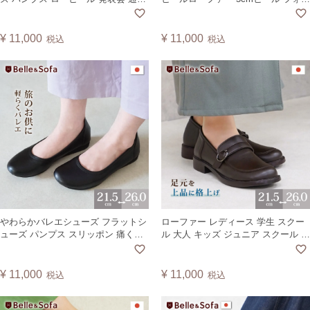
通学 入学式 冠婚葬祭 婦人靴 レディ
マル トラッド 通勤 通学 日本製
ース 日本製Casual Strap
A5307 【A】
ShoesNo.A6594
¥
11,000
¥
11,000
税込
税込
やわらかバレエシューズ フラットシ
ローファー レディース 学生 スクー
ューズ パンプス スリッポン 痛くな
ル 大人 キッズ ジュニア スクール ベ
い 歩きやすい 外反母趾 婦人靴 日本
ルト 履きやすい 通学 通勤 入学 卒業
製 PETAL
卒園 卒入 軽量 外反母趾 やさしい靴
工房 Belle ベルNo.A0663
¥
11,000
¥
11,000
税込
税込