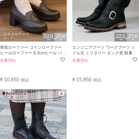
厚底ローファー コインローファー
エンジニアブーツ ワークブーツ ミ
ヒールローファー 6.2cmヒール パン
ドル丈 ミリタリー タンク底 軽量 レ
プス フォーマル トラッド 通勤 通学
ディース 日本製 B1847
在庫切れ
在庫切れ
日本製A3307
¥
10,450
¥
15,950
税込
税込