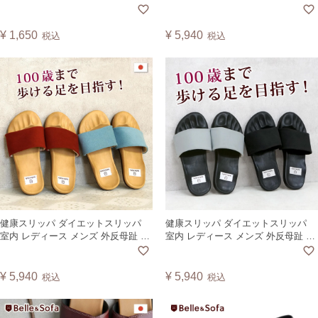
きやすい 痛くない 就活 リクルート
軽量 持ち運び レディース 婦人靴 日
結婚式 通勤 通学 社交ダンス 日本製
本製 S4444
PBELT
¥
1,650
¥
5,940
税込
税込
健康スリッパ ダイエットスリッパ
健康スリッパ ダイエットスリッパ
室内 レディース メンズ 外反母趾 母
室内 レディース メンズ 外反母趾 母
の日 日本製 グーパー DRFT2
の日 日本製 グーパー DRFT2 黒底
¥
5,940
¥
5,940
税込
税込