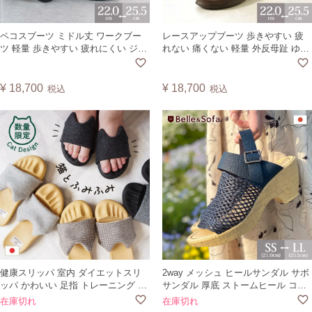
ペコスブーツ ミドル丈 ワークブー
レースアップブーツ 歩きやすい 疲
ツ 軽量 歩きやすい 疲れにくい ジッ
れない 痛くない 軽量 外反母趾 ゆっ
パー コンフォート 外反母趾 ゆった
たり 横幅 ジッパー 旅行 紐靴 靴 日
り 靴 軽量 旅行 靴 日本製 STEDY ※
本製 WANAB
甲のベルトは別売です
¥
18,700
¥
18,700
税込
税込
健康スリッパ 室内 ダイエットスリ
2way メッシュ ヒールサンダル サボ
ッパ かわいい 足指 トレーニング 美
サンダル 厚底 ストームヒール コル
脚 浮き指 浮指 高齢者 レディース メ
ク柄 ナチュラル ストラップ 走れる
在庫切れ
在庫切れ
ンズ オフィス 体幹 ルームシューズ
痛くない 外反母趾 軽量 大きいサイ