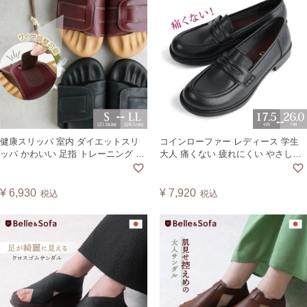
健康スリッパ 室内 ダイエットスリ
コインローファー レディース 学生
ッパ かわいい 足指 トレーニング 美
大人 痛くない 疲れにくい やさしい
脚 浮き指 浮指 高齢者 レディース メ
靴工房Belle & Sofa ベル A6407 .
ンズ オフィス 体幹 ルームシューズ
父の日 母の日 敬老の日 サンダル グ
¥
6,930
¥
7,920
税込
税込
ーパー運動 日本製 DRFT5