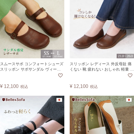
スムースサボ コンフォートシューズ
スリッポン レディース 外反母趾 痛
スリッポン サボサンダル ヴィーガ
くない 靴 疲れない おしゃれ 軽量 大
ンレザー 歩きやすい 疲れにくい 靴
きいサイズ 小さいサイズ コンフォ
散歩 旅行 日本製 A0285
ートシューズ カジュアル パンプス
バレエシューズ シンプル フラット
¥
12,100
¥
12,100
税込
税込
黒 日本製 ガーデン GARDN【A】