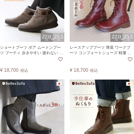
ショートブーツ ボア ムートンブー
レースアップブーツ 厚底 ワークブ
ツ ブーティ 歩きやすい 疲れない 痛
ーツ コンフォートシューズ 軽量 外
くない 軽量 冷え性 日本製 COCUN
反母趾 痛くない 編み上げ ミドル丈
8ホール レディース 靴 日本製
FORST
¥
18,700
¥
18,700
税込
税込