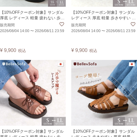
【10%OFFクーポン対象】サンダル
【10%OFFクーポン対象】サンダル
厚底 レディース 軽量 疲れない 歩き
レディース 厚底 軽量 歩きやすい 疲
やすい 外反母趾 痛くない かかとあ
れない 外反母趾 痛くない かかとあ
販売期間
販売期間
り スポーツサンダル 日本製 GIZAP
り レースアップ 編み上げ プラット
2026/08/04 14:00
〜
2026/08/11 23:59
2026/08/04 14:00
〜
2026/08/11 23:59
フォーム 日本製 MOUSP
¥
9,900
¥
9,900
税込
税込
【10%OFFクーポン対象】サンダル
【10%OFFクーポン対象】サンダル
厚底 レディース 軽量 疲れない 歩き
レディース 歩きやすい 厚底 軽量 疲