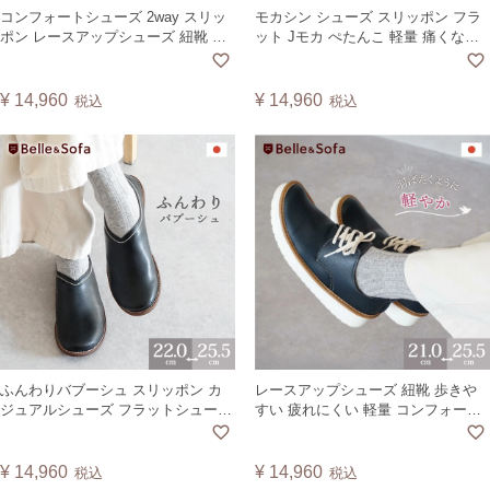
コンフォートシューズ 2way スリッ
モカシン シューズ スリッポン フラ
ポン レースアップシューズ 紐靴 ス
ット Jモカ ぺたんこ 軽量 痛くない
ニーカー ローヒール フラット レデ
疲れにくい 歩きやすい コンフォー
ィース 婦人靴 日本製
トシューズ ヴィーガンレザー ゆっ
ROCCO【TCSF】 【2407】
たり 外反母趾 日本製 リーフ LEAFL
¥
14,960
¥
14,960
税込
税込
ふんわりバブーシュ スリッポン カ
レースアップシューズ 紐靴 歩きや
ジュアルシューズ フラットシューズ
すい 疲れにくい 軽量 コンフォート
靴 日本製 レディース BEANS ビー
シューズ スニーカー 白底 ヴィーガ
ンズ
ンレザー 日本製 リトルウイング
LWING【A】
¥
14,960
¥
14,960
税込
税込