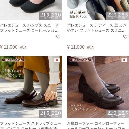
バレエシューズ パンプス スエード
バレエシューズ レディース 黒 歩き
フラットシューズ ローヒール 歩き
やすい フラットシューズ スクエア
やすい 疲れにくい 痛くない 靴 日本
トゥ シンプル 通勤 仕事 外反母趾に
製 A0646
も優しい 日本製 チューリップ
TULIP
¥
11,000
¥
11,000
税込
税込
フラットシューズ ストラップシュー
厚底ローファー コインローファー
ズ パンプス ローヒール 発表会 通勤
ヒールローファー 5cmヒール フォー