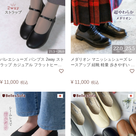
バレエシューズ パンプス 2way スト
メダリオン マニッシュシューズ レ
ラップ カジュアル フラットヒール
ースアップ 紐靴 軽量 歩きやすい 疲
シンプル 軽量 歩きやすい 痛くない
れにくい ウイングチップ ヴィーガ
柔らかい レディース ヴィーガンレ
ンレザー 日本製 A6461
ザー 日本製 A0641
¥
11,000
¥
11,000
税込
税込