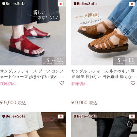
サンダル レディース ブーツ コンフ
サンダル レディース 歩きやすい 厚
ォートシューズ 歩きやすい 疲れな
底 軽量 疲れない 外反母趾 痛くない
い 痛くない ゆったり カバードサン
プラットフォーム グルカサンダル
在庫切れ
在庫切れ
ダル ヴィーガンレザー ベルクロ 靴
白 黒 人気 日本製 PAINP
日本製 QUEST
¥
9,900
¥
9,900
税込
税込