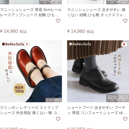
マニッシュシューズ 厚底 5cmヒール
マニッシュシューズ 歩きやすい 痛
レースアップシューズ 紐靴 ひも靴
くない 紐靴 ひも靴 オックスフォー
オックスフォード エナメル クラシ
ド エナメル 艶 クラシカル フラット
カル おじ靴 歩きやすい 疲れにくい
おじ靴 おじガール 日本製 A3301
外反母趾 日本製 BONNY
¥
14,960
¥
14,960
税込
税込
スリッポン レディース ストラップ
ショートブーツ 歩きやすい ブーテ
シューズ 外反母趾 痛くない 靴 コン
ィ 厚底 コンフォートシューズ ゆっ
フォートシューズ おしゃれ カジュ
たり 軽量 外反母趾 ゆったり 横幅 靴
アルシューズ パンプス グッドデザ
日本製 ローリエ LORIE
イン賞 ハンズフリー 歩きやすい 疲