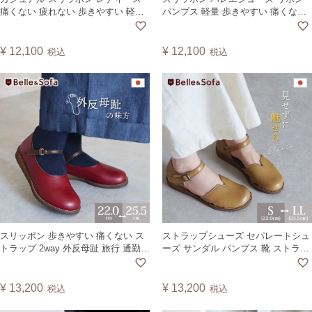
痛くない 疲れない 歩きやすい 軽量
パンプス 軽量 歩きやすい 痛くない
旅行 コンフォートシューズ ヴィー
甲高 甲低 インソール 旅行 靴 日本製
ガンレザー 靴 日本製 COPAN
CLARS
¥
12,100
¥
12,100
税込
税込
スリッポン 歩きやすい 痛くない ス
ストラップシューズ セパレートシュ
トラップ 2way 外反母趾 旅行 通勤
ーズ サンダル パンプス 靴 ストラッ
フラットシューズ 日本製 PLANT
プ 歩きやすい 痛くない 夏 秋 フラッ
ト ぺたんこ レディース ヴィーガン
レザー 日本製 TENTO
¥
13,200
¥
13,200
税込
税込