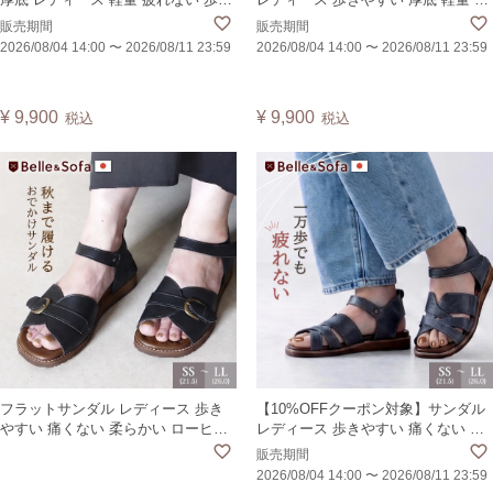
やすい 外反母趾 痛くない かかとあ
れない 外反母趾 痛くない プラット
販売期間
販売期間
り レースアップ 編み上げ ゴム入り
フォーム グルカサンダル 白 黒 人気
2026/08/04 14:00
〜
2026/08/11 23:59
2026/08/04 14:00
〜
2026/08/11 23:59
日本製 PICLP
日本製 PAINF
¥
9,900
¥
9,900
税込
税込
フラットサンダル レディース 歩き
【10%OFFクーポン対象】サンダル
やすい 痛くない 柔らかい ローヒー
レディース 歩きやすい 痛くない ク
ル カジュアル バックル コンフォー
ロス ストラップ マジックテープ カ
販売期間
ト マジックテープ 黒 日本製
ジュアル 黒 夏 ぺたんこ コンフォー
2026/08/04 14:00
〜
2026/08/11 23:59
CABET
ト ヴィーガンレザー 日本製 ELLYS