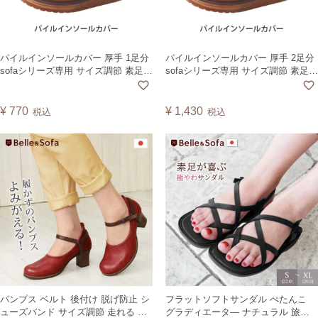
パイルインソールカバー 厚手 1足分
パイルインソールカバー 厚手 2足分
sofaシリーズ専用 サイズ調節 素足で
sofaシリーズ専用 サイズ調節 素足で
履ける 底冷え防止 蒸れ防止Sofa
履ける 底冷え防止 蒸れ防止Sofa
Insole Pile Cover 1pair INC1J 日本製
Insole Pile Cover 2pairs INC2J 日本
【CSF】
製【CSF】
¥
770
¥
1,430
税込
税込
パンプス ベルト 後付け 脱げ防止 シ
フラットソフトサンダル ぺたんこ
ューズバンド サイズ調節 走れる 歩
グラディエータ― ナチュラル 旅行