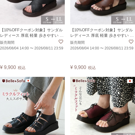
【10%OFFクーポン対象】サンダル
【10%OFFクーポン対象】サンダル
レディース 厚底 軽量 歩きやすい 疲
レディース 厚底 軽量 歩きやすい 疲
れない 痛くない 外反母趾 かかとあ
れない 痛くない 外反母趾 かかとあ
販売期間
販売期間
り ブーツサンダル オープントゥ 日
り カバードサンダル ブーツサンダ
2026/08/04 14:00
〜
2026/08/11 23:59
2026/08/04 14:00
〜
2026/08/11 23:59
本製 CROSP
ル オープントゥ 日本製 QUESP
¥
9,900
¥
9,900
税込
税込