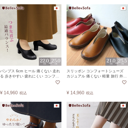
パンプス 6cm ヒール 痛くない 走れ
スリッポン コンフォートシューズ
る 歩きやすい 疲れにくい コンフォ
カジュアル 痛くない 軽量 旅行 外反
ートインソール 通勤 通学 リクルー
母趾 ゆったり レディース 婦人靴 日
ト 就職活動 冠婚葬祭 入学式 卒業式
本製 ヴィーガンレザー YURIA【A】
ゆったり 外反母趾 黒 日本製
¥
14,960
¥
14,960
税込
税込
GPUMP【A】