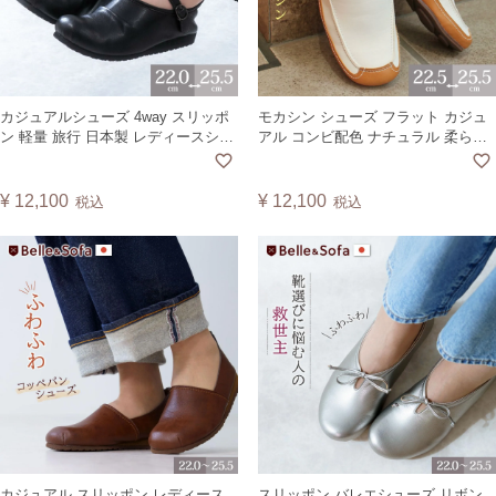
カジュアルシューズ 4way スリッポ
モカシン シューズ フラット カジュ
ン 軽量 旅行 日本製 レディースシュ
アル コンビ配色 ナチュラル 柔らか
ーズ 靴 エール AIILE【A】
い 歩きやすい 疲れにくい 靴 通勤 通
学 軽量 黒 A0540 ベル
¥
12,100
¥
12,100
税込
税込
カジュアル スリッポン レディース
スリッポン バレエシューズ リボン