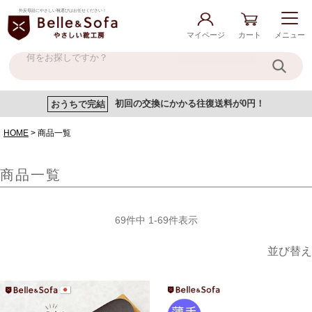
外反母趾にやさしい靴選びはお任せください！
マイページ
カート
メニュー
おうちで完結
初回の交換にかかる往復送料が0円！
HOME
商品一覧
商品一覧
69
件中
1
-
69
件表示
並び替え