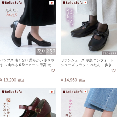
パンプス 痛くない 柔らかい 歩きや
リボンシューズ 厚底 コンフォート
すい 走れる 6.5cmヒール 甲高 太ヒ
シューズ フラット ぺたんこ 歩きや
ール チャンキーヒール ラウンドト
すい 疲れにくい 軽量 靴 日本製 アマ
ゥ ヴィーガンレザー 日本製 MOLET
ンド AMAND
¥
13,200
¥
14,960
税込
税込