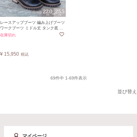
レースアップブーツ 編み上げブーツ
ワークブーツ ミドル丈 タンク底 ミ
リタリー レディース 婦人靴 日本製
在庫切れ
やさしい靴工房 Belle and Sofa ベル
B1330
¥
15,950
税込
69
件中
1
-
69
件表示
並び替え
マイページ