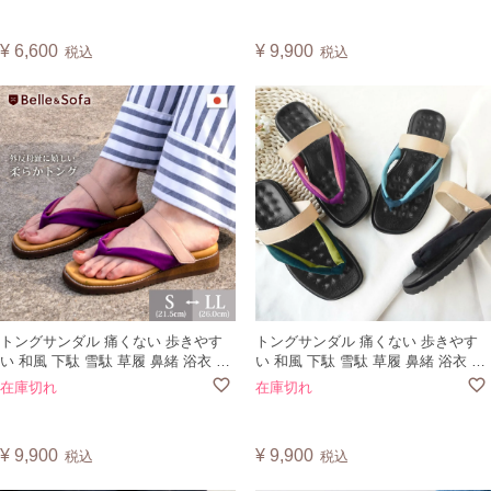
父の日 母の日 敬老の日 サンダル グ
ズ レディース 靴 日本製 S0560 ベル
ーパー運動 日本製 猫 ねこ DRFTC
¥
6,600
¥
9,900
税込
税込
トングサンダル 痛くない 歩きやす
トングサンダル 痛くない 歩きやす
い 和風 下駄 雪駄 草履 鼻緒 浴衣 着
い 和風 下駄 雪駄 草履 鼻緒 浴衣 着
物 大きいサイズ フラットシューズ
物 大きいサイズ フラットシューズ
在庫切れ
在庫切れ
レディース メンズ 日本製 ハナオ
レディース メンズ 日本製 ハナオ
HANAO
HANAO 黒底
¥
9,900
¥
9,900
税込
税込