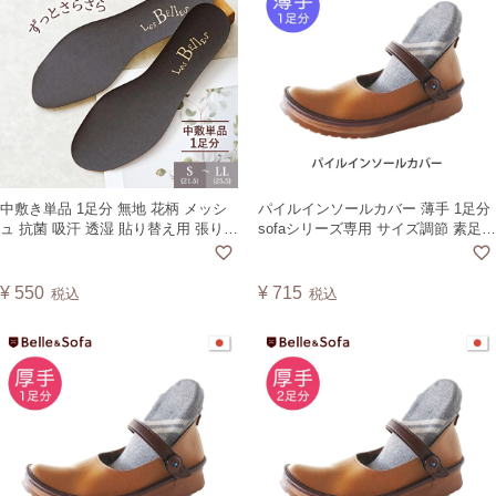
中敷き単品 1足分 無地 花柄 メッシ
パイルインソールカバー 薄手 1足分
ュ 抗菌 吸汗 透湿 貼り替え用 張り替
sofaシリーズ専用 サイズ調節 素足で
え用 交換Shoes InsoleNo.LABEL
履ける 底冷え防止 蒸れ防止Sofa
Insole Pile Cover 1pair INC1C 中国
製【CSF】
¥
550
¥
715
税込
税込