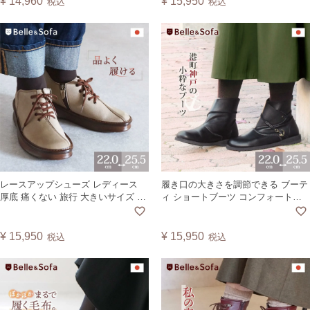
¥
14,960
¥
15,950
税込
税込
れにくい 衛生 看護 通院 入院 腰痛
マグネット 磁石 日本製 カヤック
KAYAK【A】
レースアップシューズ レディース
履き口の大きさを調節できる ブーテ
厚底 痛くない 旅行 大きいサイズ ハ
ィ ショートブーツ コンフォートシ
イカット スニーカー ショートブー
ューズ ショート丈 ナウシカ ポルト
ツ 日本製 ココット COCOT
筒幅が広い ゆったり レディース 日
本製 ポルト PORTO
¥
15,950
¥
15,950
税込
税込