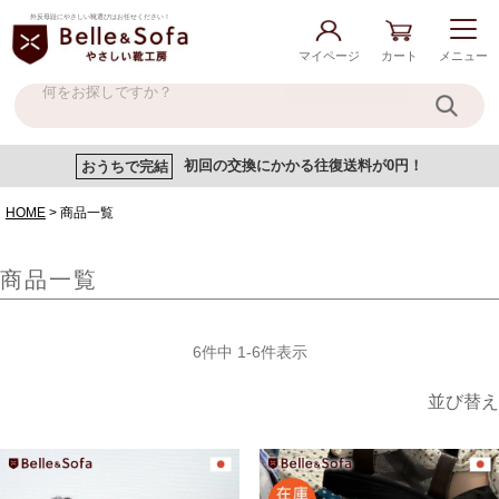
外反母趾にやさしい靴選びはお任せください！
マイページ
カート
メニュー
おうちで完結
初回の交換にかかる往復送料が0円！
HOME
商品一覧
商品一覧
6
件中
1
-
6
件表示
並び替え