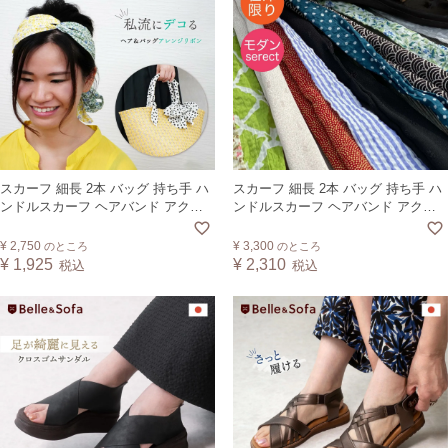
スカーフ 細長 2本 バッグ 持ち手 ハ
スカーフ 細長 2本 バッグ 持ち手 ハ
ンドルスカーフ ヘアバンド アクセ
ンドルスカーフ ヘアバンド アクセ
サリー ロングスカーフ リボンスカ
サリー ロングスカーフ リボンスカ
ーフ バッグスカーフ STRG1
ーフ バッグスカーフ STRG2
¥
2,750
¥
3,300
のところ
のところ
¥
1,925
¥
2,310
税込
税込