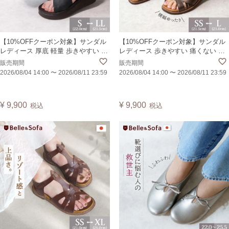
【10%OFFクーポン対象】サンダル
【10%OFFクーポン対象】サンダル
レディース 厚底 軽量 歩きやすい 疲
レディース 歩きやすい 痛くない メ
れない 痛くない 外反母趾 かかとあ
ッシュ コンフォート 外反母趾 痛く
販売期間
販売期間
り ブーツサンダル オープントゥ 日
ない 旅行 エスニック アジアン 編み
2026/08/04 14:00
〜
2026/08/11 23:59
2026/08/04 14:00
〜
2026/08/11 23:59
本製 CROSP
上げ 日本製 JANGL
¥
9,900
¥
9,900
税込
税込