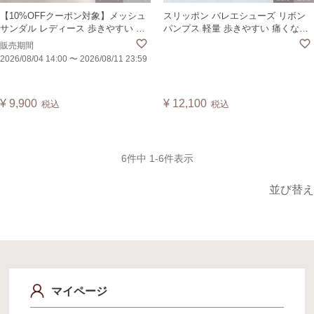
【10%OFFクーポン対象】メッシュ
スリッポン バレエシューズ リボン
サンダル レディース 歩きやすい 痛
パンプス 軽量 歩きやすい 痛くない
くない フラット ローヒール カジュ
甲高 甲低 インソール 旅行 靴 日本製
販売期間
アル エスニック アジアン グラディ
CLARS
2026/08/04 14:00
〜
2026/08/11 23:59
エーター 旅行 大きいサイズ 日本製
パレス PALAS
¥
9,900
¥
12,100
税込
税込
6
件中
1
-
6
件表示
並び替え
マイページ