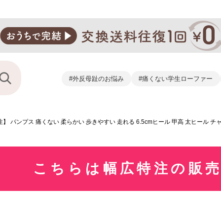
#外反母趾のお悩み
#痛くない学生ローファー
】 パンプス 痛くない 柔らかい 歩きやすい 走れる 6.5cmヒール 甲高 太ヒール 
こちらは幅広特注の販