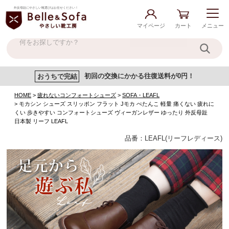
外反母趾にやさしい靴選びはお任せください！
マイページ
カート
メニュー
おうちで完結
初回の交換にかかる往復送料が0円！
HOME
疲れないコンフォートシューズ
SOFA・LEAFL
モカシン シューズ スリッポン フラット Jモカ ぺたんこ 軽量 痛くない 疲れに
くい 歩きやすい コンフォートシューズ ヴィーガンレザー ゆったり 外反母趾
日本製 リーフ LEAFL
品番：LEAFL(リーフレディース)