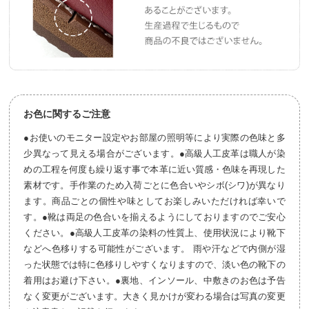
お色に関するご注意
●お使いのモニター設定やお部屋の照明等により実際の色味と多
少異なって見える場合がございます。●高級人工皮革は職人が染
めの工程を何度も繰り返す事で本革に近い質感・色味を再現した
素材です。手作業のため入荷ごとに色合いやシボ(シワ)が異なり
ます。商品ごとの個性や味としてお楽しみいただければ幸いで
す。●靴は両足の色合いを揃えるようにしておりますのでご安心
ください。●高級人工皮革の染料の性質上、使用状況により靴下
などへ色移りする可能性がございます。 雨や汗などで内側が湿
った状態では特に色移りしやすくなりますので、淡い色の靴下の
着用はお避け下さい。●裏地、インソール、中敷きのお色は予告
なく変更がございます。大きく見かけが変わる場合は写真の変更