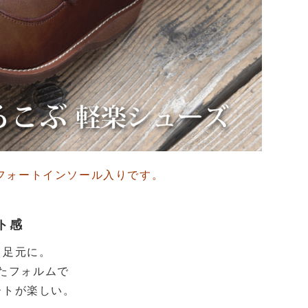
フォートインソール入りです。
ト感
る足元に。
たフォルムで
ートが楽しい。