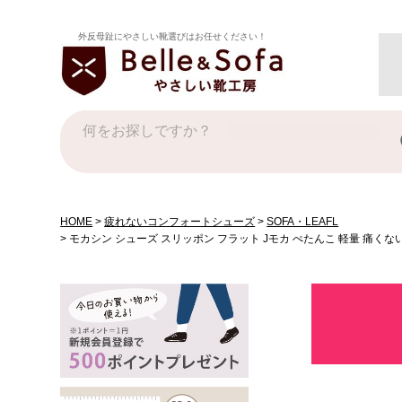
外反母趾にやさしい靴選びはお任せください！
HOME
疲れないコンフォートシューズ
SOFA・LEAFL
モカシン シューズ スリッポン フラット Jモカ ぺたんこ 軽量 痛くな