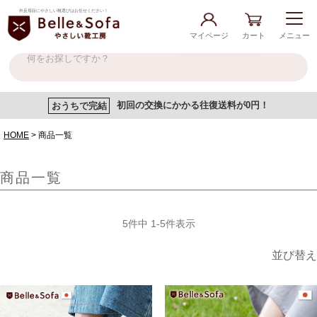
外反母趾にやさしい靴選びはお任せください！
マイページ
カート
メニュー
おうちで完結
初回の交換にかかる往復送料が0円！
HOME
商品一覧
商品一覧
5
件中
1
-
5
件表示
並び替え