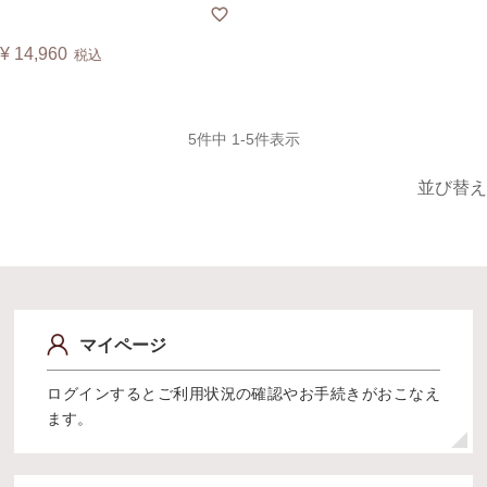
フォートシューズ おしゃれ カジュ
アルシューズ パンプス グッドデザ
イン賞 ハンズフリー 歩きやすい 疲
¥
14,960
税込
れにくい 衛生 看護 通院 入院 腰痛
マグネット 磁石 日本製 カヤック
KAYAK【A】
5
件中
1
-
5
件表示
並び替え
マイページ
ログインするとご利用状況の確認やお手続きがおこなえ
ます。