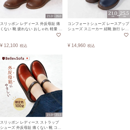
スリッポン レディース 外反母趾 痛
コンフォートシューズ レースアップ
くない 靴 疲れない おしゃれ 軽量 大
シューズ スニーカー 紐靴 旅行 レデ
きいサイズ 小さいサイズ コンフォ
ィース ヴィーガンレザー 日本製 テ
ートシューズ カジュアル パンプス
ニス TENIS【A】
バレエシューズ シンプル フラット
¥
12,100
¥
14,960
税込
税込
黒 日本製 ガーデン GARDN【A】
スリッポン レディース ストラップ
シューズ 外反母趾 痛くない 靴 コン