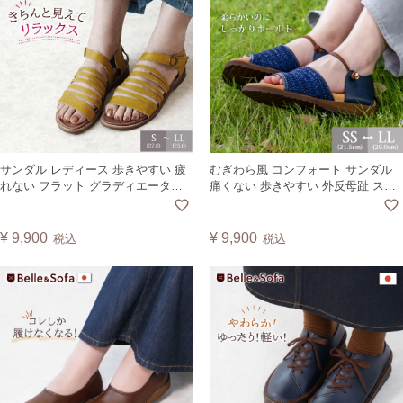
サンダル レディース 歩きやすい 疲
むぎわら風 コンフォート サンダル
れない フラット グラディエーター
痛くない 歩きやすい 外反母趾 スト
リゾート 旅行 コンフォート 外反母
ロー 麦わら パナマ フラットサンダ
趾 痛くない 日本製 SAPE2
ル レディース 靴 大きいサイズ 日本
製 リバー RIVER
¥
9,900
¥
9,900
税込
税込