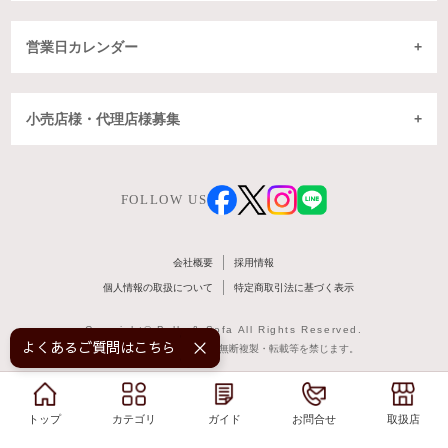
営業日カレンダー
小売店様・代理店様募集
FOLLOW US
会社概要
採用情報
個人情報の取扱について
特定商取引法に基づく表示
Copyright© Belle & Sofa All Rights Reserved.
よくあるご質問はこちら！
掲載記事・写真・図表などの無断複製・転載等を禁じます。
トップ
トップ
カテゴリ
カテゴリ
ガイド
ガイド
お問合せ
お問合せ
取扱店
取扱店