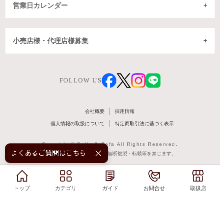
営業日カレンダー
小売店様・代理店様募集
FOLLOW US
会社概要
採用情報
個人情報の取扱について
特定商取引法に基づく表示
Copyright© Belle & Sofa All Rights Reserved.
よくあるご質問はこちら！
掲載記事・写真・図表などの無断複製・転載等を禁じます。
トップ
トップ
カテゴリ
カテゴリ
ガイド
ガイド
お問合せ
お問合せ
取扱店
取扱店