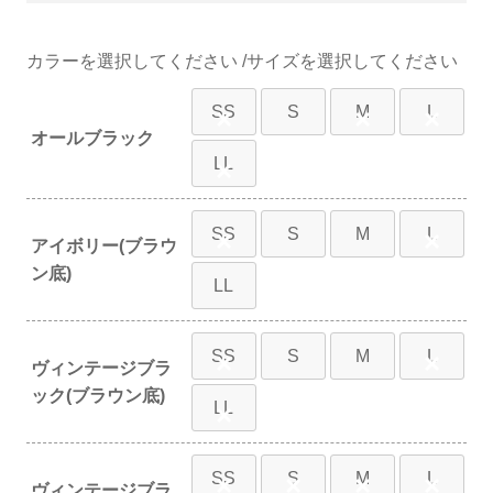
カラー
サイズ
SS
S
M
L
×
×
×
オールブラック
LL
×
SS
S
M
L
×
×
アイボリー(ブラウ
ン底)
LL
SS
S
M
L
×
×
ヴィンテージブラ
ック(ブラウン底)
LL
×
SS
S
M
L
×
×
×
×
ヴィンテージブラ