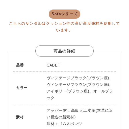
Sofaシリーズ
こちらのサンダルはクッション性の高い高反発材を使用して
います。
商品の詳細
品番
CABET
ヴィンテージブラック(ブラウン底)、
ヴィンテージブラウン(ブラウン底)、
カラー
アイボリー(ブラウン底)、オールブラ
ック
アッパー材：高級人工皮革(本革に近
素材
い構造の新素材)
底材：ゴムスポンジ