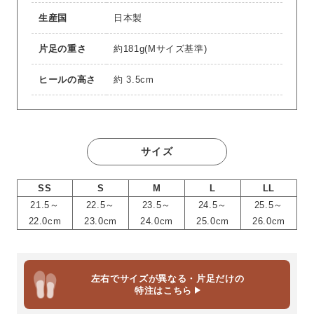
生産国
日本製
片足の重さ
約181g(Mサイズ基準)
ヒールの高さ
約 3.5cm
サイズ
SS
S
M
L
LL
21.5～
22.5～
23.5～
24.5～
25.5～
22.0cm
23.0cm
24.0cm
25.0cm
26.0cm
左右でサイズが異なる・片足だけの
特注はこちら