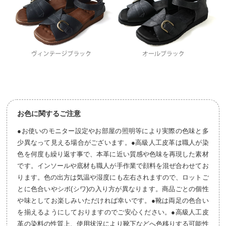
お色に関するご注意
●お使いのモニター設定やお部屋の照明等により実際の色味と多
少異なって見える場合がございます。●高級人工皮革は職人が染
色を何度も繰り返す事で、本革に近い質感や色味を再現した素材
です。インソールや底材も職人が手作業で顔料を混ぜ合わせてお
ります。色の出方は気温や湿度にも左右されますので、ロットご
とに色合いやシボ(シワ)の入り方が異なります。商品ごとの個性
や味としてお楽しみいただければ幸いです。●靴は両足の色合い
を揃えるようにしておりますのでご安心ください。●高級人工皮
革の染料の性質上、使用状況により靴下などへ色移りする可能性