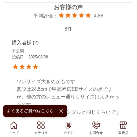
4.88
8
購入者様
2
非公開
投稿日
2025/08/08
ワンサイズ大きめかもです

普段は24.5cmで甲高幅広EEサイズの足です
が、他の方のレビュー通りＬサイズは大きかっ
たです。

よくあるご質問はこちら！
長さは24.5cmの他のサンダルと同じくらいです
が甲とかかとの幅が広く

素材も柔らかいので、だいぶゆとりがありま
トップ
トップ
カテゴリ
カテゴリ
ガイド
ガイド
お問合せ
お問合せ
取扱店
取扱店
す。（素足ならМサイズでよい感じです）
