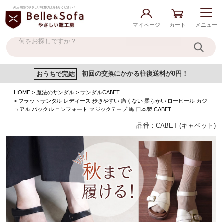
外反母趾にやさしい靴選びはお任せください！
マイページ
カート
メニュー
おうちで完結
初回の交換にかかる往復送料が0円！
HOME
魔法のサンダル
サンダルCABET
フラットサンダル レディース 歩きやすい 痛くない 柔らかい ローヒール カジ
ュアル バックル コンフォート マジックテープ 黒 日本製 CABET
品番：CABET (キャベット)