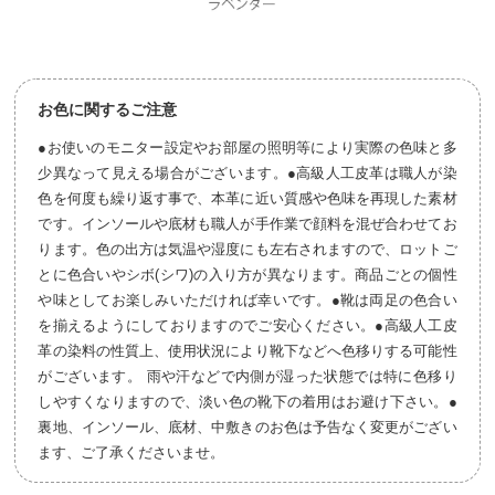
お色に関するご注意
●お使いのモニター設定やお部屋の照明等により実際の色味と多
少異なって見える場合がございます。●高級人工皮革は職人が染
色を何度も繰り返す事で、本革に近い質感や色味を再現した素材
です。インソールや底材も職人が手作業で顔料を混ぜ合わせてお
ります。色の出方は気温や湿度にも左右されますので、ロットご
とに色合いやシボ(シワ)の入り方が異なります。商品ごとの個性
や味としてお楽しみいただければ幸いです。●靴は両足の色合い
を揃えるようにしておりますのでご安心ください。●高級人工皮
革の染料の性質上、使用状況により靴下などへ色移りする可能性
がございます。 雨や汗などで内側が湿った状態では特に色移り
しやすくなりますので、淡い色の靴下の着用はお避け下さい。●
裏地、インソール、底材、中敷きのお色は予告なく変更がござい
ます、ご了承くださいませ。