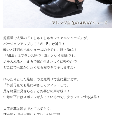
超軽量で人気の「くしゅくしゅカジュアルシューズ」が、
バージョンアップして「AIILE」が誕生！
軽いと評判のベルシューズの中でも、軽さNo.1！
「AILE」はフランス語で「翼」という意味です。
足を入れると、まるで翼が生えたように軽やかで
どこにでも出かけたくなる程ウキウキしますよ♪
ゆったりとした足幅、つま先周りで楽に履けます。
「外反母趾でも足にやさしくフィットして、
足を綺麗に見せらる」とお喜びの声が続々！
中敷の下にはスポンジが入っているので、クッション性も抜群！
人工皮革は踵までとても柔らく、
踵を踏んでサボ風にもアレンジが可能。