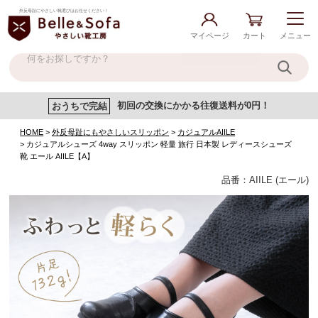
外反母趾にやさしい靴選びはお任せください！
マイページ
カート
メニュー
おうちで完結
初回の交換にかかる往復送料が0円！
HOME
外反母趾にもやさしいスリッポン
カジュアルAIILE
カジュアルシューズ 4way スリッポン 軽量 旅行 日本製 レディースシューズ
靴 エール AIILE【A】
品番：AIILE (エール)