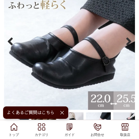
よくあるご質問はこちら！
トップ
トップ
カテゴリ
カテゴリ
ガイド
ガイド
お問合せ
お問合せ
取扱店
取扱店