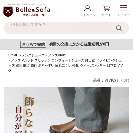
外反母趾にやさしい靴選びはお任せください！
マイページ
カート
メニュー
おうちで完結
初回の交換にかかる往復送料が0円！
HOME
メンズシューズ
メンズVIVIO
メンズ Vカット スリッポン コンフォートシューズ 紳士靴 ドライビングシュ
ーズ 運転 散歩 旅行 歩きやすい 疲れにくい 軽量 ヴィーガンレザー 日本製 VIVI
O
品番：VIVIO(ビビオ)