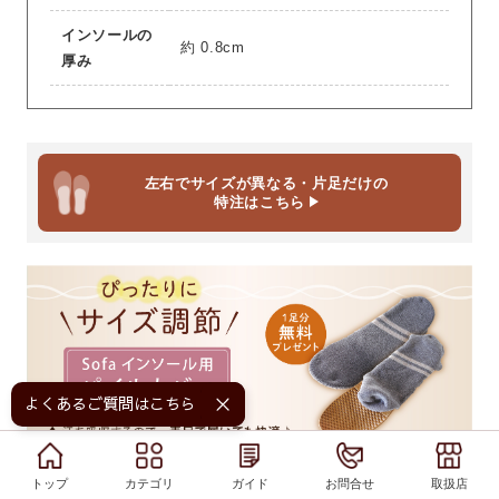
インソールの
約 0.8cm
厚み
左右でサイズが異なる・片足だけの
特注はこちら
よくあるご質問はこちら！
トップ
トップ
カテゴリ
カテゴリ
ガイド
ガイド
お問合せ
お問合せ
取扱店
取扱店