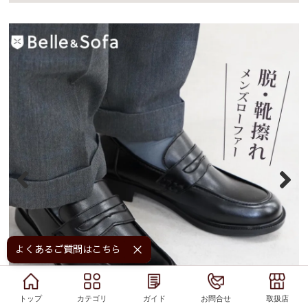
よくあるご質問はこちら！
トップ
トップ
カテゴリ
カテゴリ
ガイド
ガイド
お問合せ
お問合せ
取扱店
取扱店