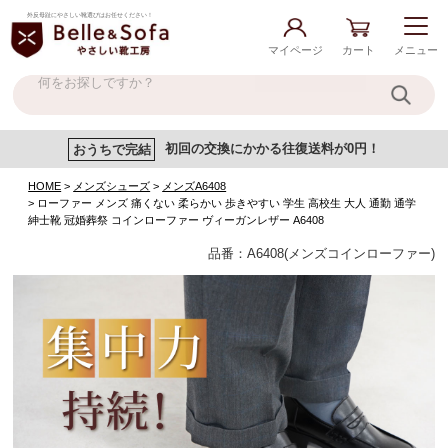
外反母趾にやさしい靴選びはお任せください！
マイページ
カート
メニュー
おうちで完結
初回の交換にかかる往復送料が0円！
HOME
メンズシューズ
メンズA6408
ローファー メンズ 痛くない 柔らかい 歩きやすい 学生 高校生 大人 通勤 通学
紳士靴 冠婚葬祭 コインローファー ヴィーガンレザー A6408
品番：A6408(メンズコインローファー)