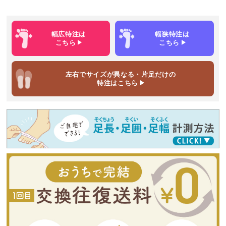
幅広特注
は
幅狭特注
は
こちら
こちら
左右でサイズが異なる・片足だけ
の
特注はこちら