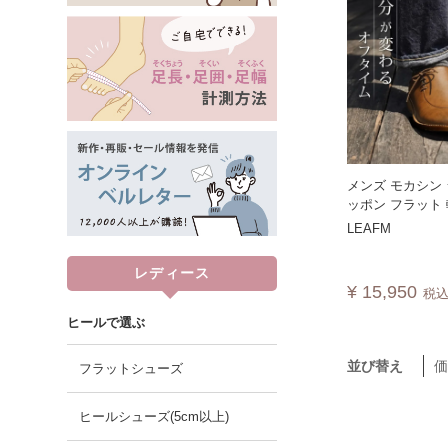
メンズ モカシン
ッポン フラット
い 歩きやすい 
LEAFM
ジュアル ゆった
本製 LEAFM
レディース
¥
15,950
税
ヒールで選ぶ
並び替え
フラットシューズ
ヒールシューズ(5cm以上)