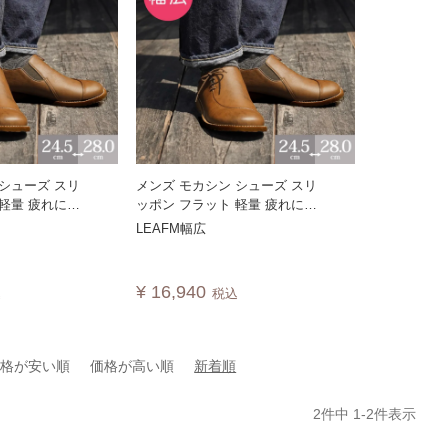
 シューズ スリ
メンズ モカシン シューズ スリ
 軽量 疲れにく
ッポン フラット 軽量 疲れにく
コンフォート カ
い 歩きやすい コンフォート カ
LEAFM幅広
り 外反母趾 日
ジュアル ゆったり 外反母趾 日
本製 LEAFM 【幅広特注】
¥
16,940
込
税込
価格が安い順
価格が高い順
新着順
2
件中
1
-
2
件表示