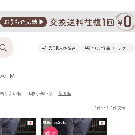
#外反母趾のお悩み
#痛くない学生ローファー
AFM
価格が安い順
価格が高い順
新着順
2
件中
1
-
2
件表示