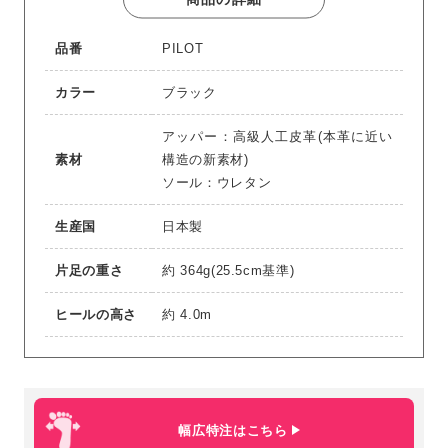
品番
PILOT
カラー
ブラック
アッパー：高級人工皮革(本革に近い
素材
構造の新素材)
ソール：ウレタン
生産国
日本製
片足の重さ
約 364g(25.5cm基準)
ヒールの高さ
約 4.0m
幅広特注はこちら