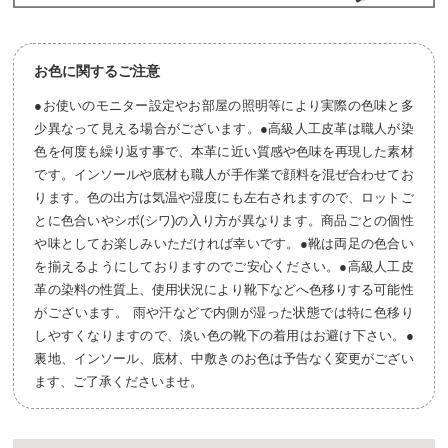
お色に関するご注意
●お使いのモニター設定やお部屋の照明等により実際の色味と多
少異なって見える場合がございます。●高級人工皮革は職人が染
色を何度も繰り返す事で、本革に近い質感や色味を再現した素材
です。インソールや底材も職人が手作業で顔料を混ぜ合わせてお
ります。色の出方は気温や湿度にも左右されますので、ロットご
とに色合いやシボ(シワ)の入り方が異なります。商品ごとの個性
や味としてお楽しみいただければ幸いです。●靴は両足の色合い
を揃えるようにしておりますのでご安心ください。●高級人工皮
革の染料の性質上、使用状況により靴下などへ色移りする可能性
がございます。 雨や汗などで内側が湿った状態では特に色移り
しやすくなりますので、淡い色の靴下の着用はお避け下さい。●
裏地、インソール、底材、中敷きのお色は予告なく変更がござい
ます、ご了承くださいませ。