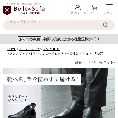
外反母趾にやさしい靴選びはお任せください！
マイページ
カート
メニュー
おうちで完結
初回の交換にかかる往復送料が0円！
HOME
メンズシューズ
メンズPILOT
メンズ フィットビジネスシューズ ローファー 日本製 パイロット PILOT
品番：PILOT(パイロット)