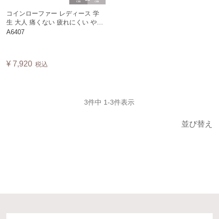
コインローファー レディース 学
生 大人 痛くない 疲れにくい やさ
しい靴工房Belle & Sofa ベル
A6407
A6407 .
¥
7,920
税込
3
件中
1
-
3
件表示
並び替え