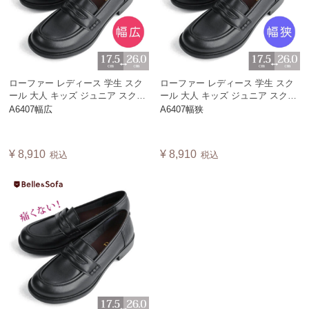
ローファー レディース 学生 スク
ローファー レディース 学生 スク
ール 大人 キッズ ジュニア スクー
ール 大人 キッズ ジュニア スクー
ル コインローファー 履きやすい
ル コインローファー 履きやすい
A6407幅広
A6407幅狭
通学 通勤 入学 卒業 卒園 卒入 軽
通学 通勤 入学 卒業 卒園 卒入 軽
量 外反母趾 やさしい靴工房 Belle
量 外反母趾 やさしい靴工房 Belle
ベル★No.A6407 【幅広特注】
ベル A6407 【幅狭特注】
¥
8,910
¥
8,910
税込
税込