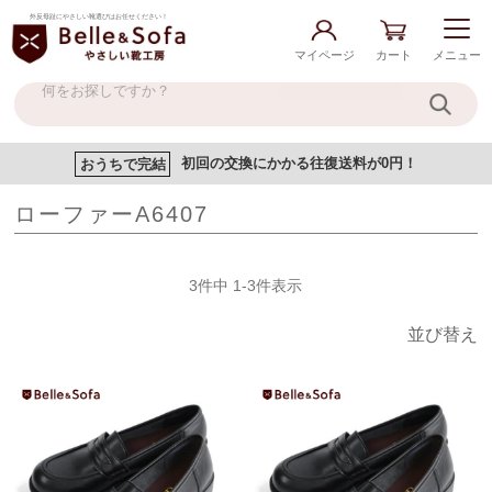
外反母趾にやさしい靴選びはお任せください！
マイページ
カート
メニュー
おうちで完結
初回の交換にかかる往復送料が0円！
ローファーA6407
3
件中
1
-
3
件表示
並び替え