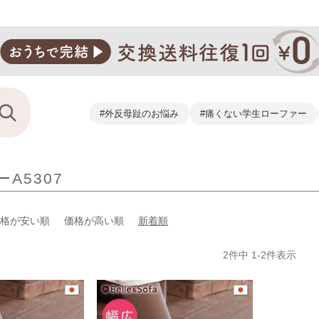
#外反母趾のお悩み
#痛くない学生ローファー
A5307
価格が安い順
価格が高い順
新着順
2
件中
1
-
2
件表示