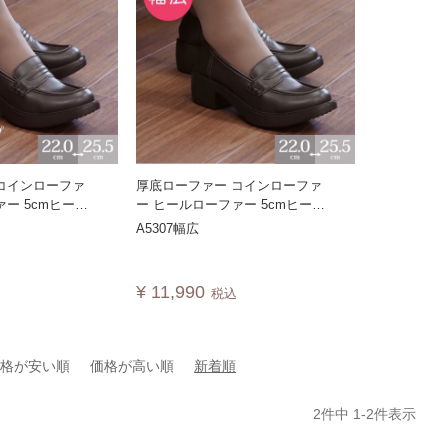
コインローファ
厚底ローファー コインローファ
ー 5cmヒール
ー ヒールローファー 5cmヒール
ッド 通勤 通学
フォーマル トラッド 通勤 通学
A5307幅広
A】
日本製A5307W【幅広特注】
【A】
¥
11,990
込
税込
価格が安い順
価格が高い順
新着順
2
件中
1
-
2
件表示