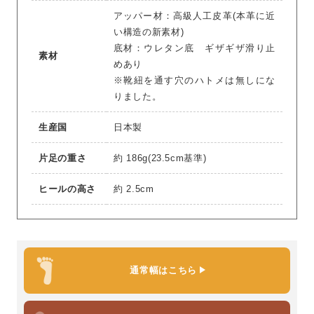
アッパー材：高級人工皮革(本革に近
い構造の新素材)
底材：ウレタン底 ギザギザ滑り止
素材
めあり
※靴紐を通す穴のハトメは無しにな
りました。
生産国
日本製
片足の重さ
約 186g(23.5cm基準)
ヒールの高さ
約 2.5cm
通常幅はこちら