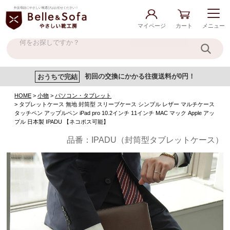
外反母趾にやさしい靴選びはお任せください！
マイページ
カート
メニュー
おうちで完結
初回の交換にかかる往復送料が0円！
HOME
小物
パソコン・タブレット
タブレットケース 無地 封筒型 スリーブケース シンプル レザー マルチケース
タッチペン アップルペン iPad pro 10.2インチ 11インチ MAC マック Apple アッ
プル 日本製 IPADU 【ネコポス可能】
品番：IPADU（封筒型タブレットケース）