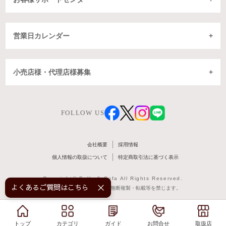
営業日カレンダー
小売店様・代理店様募集
FOLLOW US
会社概要
採用情報
個人情報の取扱について
特定商取引法に基づく表示
Copyright© Belle & Sofa All Rights Reserved.
よくあるご質問はこちら！
掲載記事・写真・図表などの無断複製・転載等を禁じます。
トップ
トップ
カテゴリ
カテゴリ
ガイド
ガイド
お問合せ
お問合せ
取扱店
取扱店