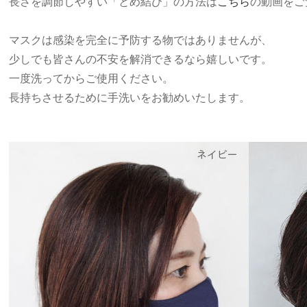
長さを調節しやすい「とめ結び」の方法は
こちら
の動画をご
マスクは感染を完全に予防する物ではありませんが、
少しでも皆さんの不安を解消できるなら嬉しいです。
一度洗ってからご使用ください。
長持ちさせるために手洗いをお勧めいたします。