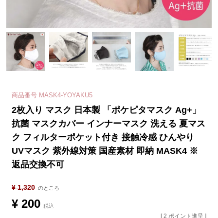
商品番号
MASK4-YOYAKU5
2枚入り マスク 日本製 「ポケピタマスク Ag+」
抗菌 マスクカバー インナーマスク 洗える 夏マス
ク フィルターポケット付き 接触冷感 ひんやり
UVマスク 紫外線対策 国産素材 即納 MASK4 ※
返品交換不可
¥
1,320
のところ
¥
200
税込
[
2
ポイント進呈 ]