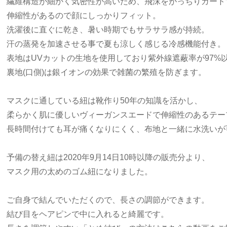
繊維構造が細かく気密性が高いため、飛沫をがっちりガード
伸縮性があるので顔にしっかりフィット。
洗濯後に直ぐに乾き、暑い時期でもサラサラ感が持続。
汗の蒸発を加速させる事で夏も涼しく感じる冷感機能付き。
表地はUVカットの生地を使用しており紫外線遮蔽率が97%
裏地(口側)は銀イオンの効果で雑菌の繁殖を防ぎます。
マスクに通している紐は靴作り50年の知識を活かし、
柔らかく肌に優しいヴィーガンスエードで伸縮性のあるテー
長時間付けても耳が痛くなりにくく、布地と一緒に水洗いが
予備の替え紐は2020年9月14日10時以降の販売分より、
マスク用の太めのゴム紐になりました。
ご自身で結んでいただくので、長さの調節ができます。
結び目をヘアピンで中に入れると綺麗です。