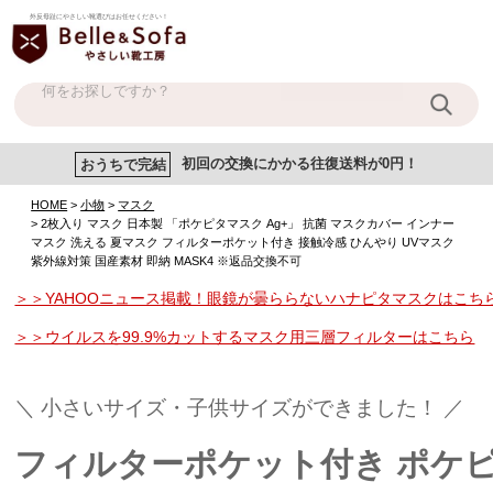
外反母趾にやさしい靴選びはお任せください！
おうちで完結
初回の交換にかかる往復送料が0円！
HOME
小物
マスク
2枚入り マスク 日本製 「ポケピタマスク Ag+」 抗菌 マスクカバー インナー
マスク 洗える 夏マスク フィルターポケット付き 接触冷感 ひんやり UVマスク
紫外線対策 国産素材 即納 MASK4 ※返品交換不可
＞＞YAHOOニュース掲載！眼鏡が曇ららないハナピタマスクはこち
＞＞ウイルスを99.9%カットするマスク用三層フィルターはこちら
＼ 小さいサイズ・子供サイズができました！ ／
フィルターポケット付き ポケ