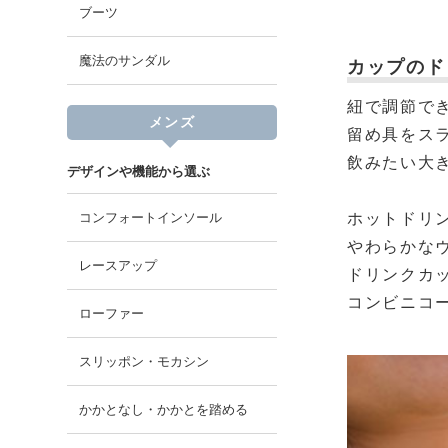
ブーツ
魔法のサンダル
カップのド
紐で調節で
メンズ
留め具をス
飲みたい大
デザインや機能から選ぶ
コンフォートインソール
ホットドリ
やわらかな
レースアップ
ドリンクカ
コンビニコ
ローファー
スリッポン・モカシン
かかとなし・かかとを踏める