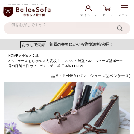
外反母趾にやさしい靴選びはお任せください！
マイページ
カート
メニュー
おうちで完結
初回の交換にかかる往復送料が0円！
HOME
小物
文具
ペンケース おしゃれ 大人 高校生 コンパクト 靴型 バレエシューズ型 ポーチ
母の日 誕生日 ヴィーガンレザー 革 日本製 PENBA
品番：PENBA (バレエシューズ型ペンケース)