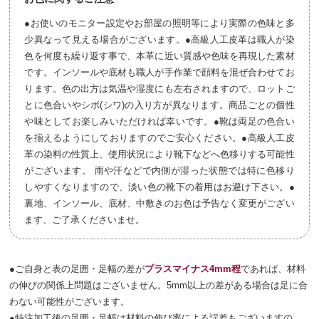
●お使いのモニター設定やお部屋の照明等により実際の色味と多
少異なって見える場合がございます。●高級人工皮革は職人が染
色を何度も繰り返す事で、本革に近い質感や色味を再現した素材
です。インソールや底材も職人が手作業で顔料を混ぜ合わせてお
ります。色の出方は気温や湿度にも左右されますので、ロットご
とに色合いやシボ(シワ)の入り方が異なります。商品ごとの個性
や味としてお楽しみいただければ幸いです。●靴は両足の色合い
を揃えるようにしておりますのでご安心ください。●高級人工皮
革の染料の性質上、使用状況により靴下などへ色移りする可能性
がございます。 雨や汗などで内側が湿った状態では特に色移り
しやすくなりますので、淡い色の靴下の着用はお避け下さい。●
裏地、インソール、底材、中敷きのお色は予告なく変更がござい
ます、ご了承くださいませ。
●ご自身と表の足囲・足幅の差が
プラスマイナス4mm程
であれば、材料
の伸びの関係上問題はございません。5mm以上の差がある場合は足に合
わない可能性がございます。
●特注加工後の足囲・足幅は材料の伸び率による誤差もございますの