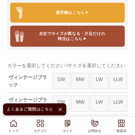
通常幅はこちら
左右でサイズが異なる・片足だけの
特注はこちら
カラー
サイズ
ヴィンテージブラ
SW
MW
LW
LLW
ック
ヴィンテージブラ
SW
MW
LW
LLW
ウン
よくあるご質問はこちら！
ヴィンテージキャ
SW
MW
LW
LLW
メル2
トップ
トップ
カテゴリ
カテゴリ
ガイド
ガイド
お問合せ
お問合せ
取扱店
取扱店