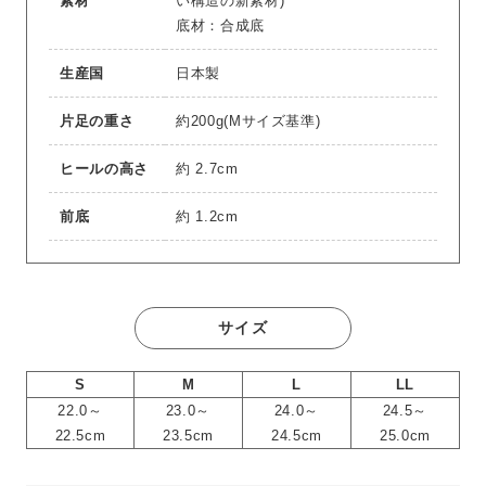
素材
い構造の新素材)
底材：合成底
生産国
日本製
片足の重さ
約200g(Mサイズ基準)
ヒールの高さ
約 2.7cm
前底
約 1.2cm
サイズ
S
M
L
LL
22.0～
23.0～
24.0～
24.5～
22.5cm
23.5cm
24.5cm
25.0cm