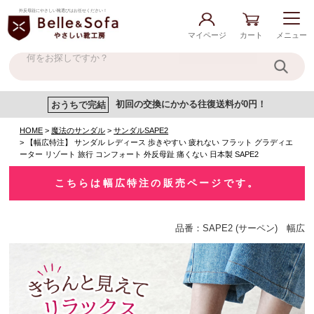
外反母趾にやさしい靴選びはお任せください！
マイページ
カート
メニュー
おうちで完結
初回の交換にかかる往復送料が0円！
HOME
魔法のサンダル
サンダルSAPE2
【幅広特注】 サンダル レディース 歩きやすい 疲れない フラット グラディエ
ーター リゾート 旅行 コンフォート 外反母趾 痛くない 日本製 SAPE2
こちらは幅広特注の販売ページです。
品番：SAPE2 (サーペン) 幅広