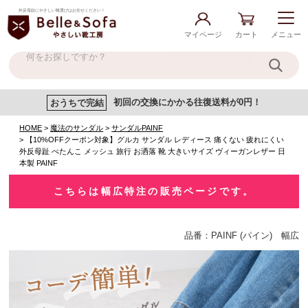
外反母趾にやさしい靴選びはお任せください！
マイページ
カート
メニュー
おうちで完結
初回の交換にかかる往復送料が0円！
HOME
魔法のサンダル
サンダルPAINF
【10%OFFクーポン対象】グルカ サンダル レディース 痛くない 疲れにくい
外反母趾 ぺたんこ メッシュ 旅行 お洒落 靴 大きいサイズ ヴィーガンレザー 日
本製 PAINF
こちらは幅広特注の販売ページです。
品番：PAINF (パイン) 幅広