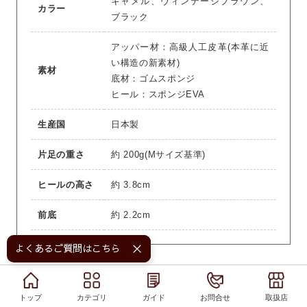
キャメル、ヴィンテージブラウン、
カラー
ブラック
アッパー材：高級人工皮革(本革に近
い構造の新素材)
素材
底材：ゴムスポンジ
ヒール：スポンジEVA
生産国
日本製
片足の重さ
約 200g(Mサイズ基準)
ヒールの高さ
約 3.8cm
前底
約 2.2cm
よくあるご質問はこちら！
サイズ
トップ
トップ
カテゴリ
カテゴリ
ガイド
ガイド
お問合せ
お問合せ
取扱店
取扱店