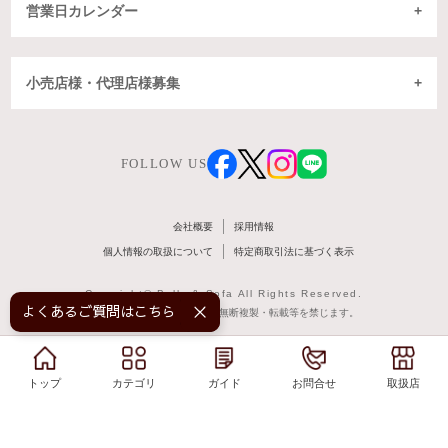
営業日カレンダー
小売店様・代理店様募集
FOLLOW US
会社概要
採用情報
個人情報の取扱について
特定商取引法に基づく表示
Copyright© Belle & Sofa All Rights Reserved.
よくあるご質問はこちら！
掲載記事・写真・図表などの無断複製・転載等を禁じます。
トップ
トップ
カテゴリ
カテゴリ
ガイド
ガイド
お問合せ
お問合せ
取扱店
取扱店