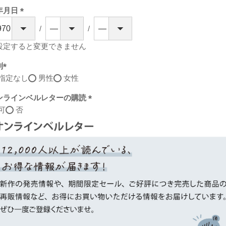
年月日
(必
須)
設定すると変更できません
別
指定なし
男性
女性
(必
須)
ンラインベルレターの購読
可
否
(必
須)