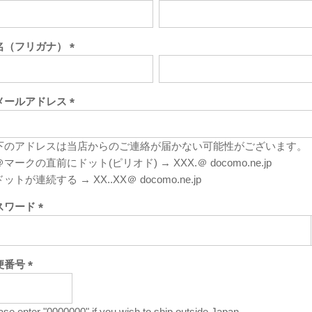
(必
須)
名（フリガナ）
(必
須)
メールアドレス
(必
須)
下のアドレスは当店からのご連絡が届かない可能性がございます。
マークの直前にドット(ピリオド) → XXX.＠ docomo.ne.jp
ットが連続する → XX..XX＠ docomo.ne.jp
スワード
(必
須)
便番号
(必
須)
ase enter "0000000" if you wish to ship outside Japan.