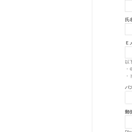
氏
Ｅ
以
・＠
・ド
パ
郵
Ple