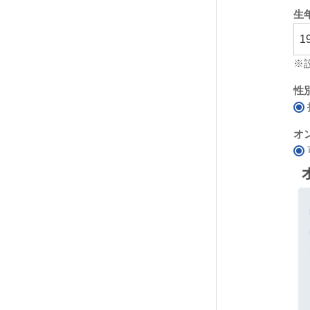
生
※
性
オ