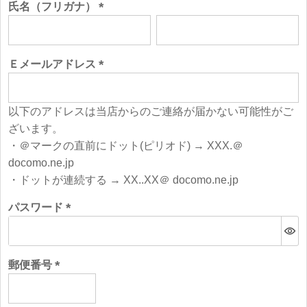
氏名（フリガナ）
(必
須)
Ｅメールアドレス
(必
須)
以下のアドレスは当店からのご連絡が届かない可能性がご
ざいます。
・＠マークの直前にドット(ピリオド) → XXX.＠
docomo.ne.jp
・ドットが連続する → XX..XX＠ docomo.ne.jp
パスワード
(必
須)
郵便番号
(必
須)