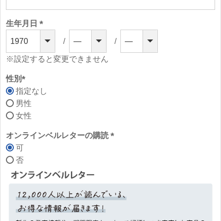
須)
生年月日
(必
須)
※設定すると変更できません
性別
指定なし
(必
男性
須)
女性
オンラインベルレターの購読
可
(必
否
須)