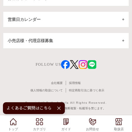
営業日カレンダー
小売店様・代理店様募集
FOLLOW US
会社概要
採用情報
個人情報の取扱について
特定商取引法に基づく表示
Copyright© Belle & Sofa All Rights Reserved.
よくあるご質問はこちら！
掲載記事・写真・図表などの無断複製・転載等を禁じます。
トップ
トップ
カテゴリ
カテゴリ
ガイド
ガイド
お問合せ
お問合せ
取扱店
取扱店