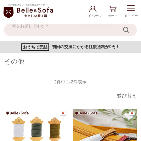
外反母趾にやさしい靴選びはお任せください！
マイページ
カート
メニュー
おうちで完結
初回の交換にかかる往復送料が0円！
その他
2
件中
1
-
2
件表示
並び替え