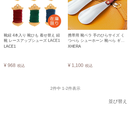
靴紐 4本入り 靴ひも 着せ替え 紐
携帯用 靴ベラ 手のひらサイズ く
靴 レースアップシューズ LACE1
つべら シューホーン 靴べら ギフ
ト ポケットサイズ ビジネス 父の
LACE1
XHERA
日 母の日 日本製 XHERA 【ネコ
ポス可能】
¥
968
¥
1,100
税込
税込
2
件中
1
-
2
件表示
並び替え