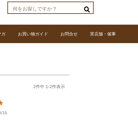
マガ
お買い物ガイド
お問合せ
実店舗・催事
2
件中
1
-
2
件表示
0/16