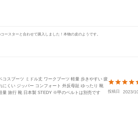
のコースターと合わせて購入しました！本物の皮のようです。
ペコスブーツ ミドル丈 ワークブーツ 軽量 歩きやすい 疲
れにくい ジッパー コンフォート 外反母趾 ゆったり 靴
投稿日
2023/1
軽量 旅行 靴 日本製 STEDY ※甲のベルトは別売です