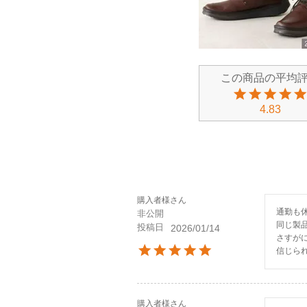
4.83
購入者様
通勤も
非公開
同じ製品
投稿日
2026/01/14
さすが
信じら
購入者様