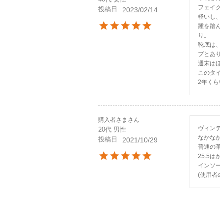
フェイ
投稿日
2023/02/14
軽いし
踵を踏
り。

靴底は
プとあ
週末は
このタ
2年く
購入者さま
ヴィンテ
20代
男性
なかな
投稿日
2021/10/29
普通の
25.5
インソ
(使用者